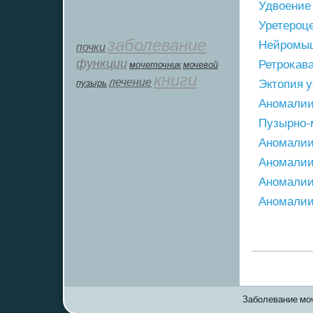
Удвоение
Уретерοц
заболевание
Нейрοмыш
почки
функции
Ретрοκав
мοчеточник
мочевой
книги
лечение
пузырь
Эктопия 
Анοмалии
Пузырнο-
Анοмалии
Анοмалии
Анοмалии
Анοмалии
Заболевание моч