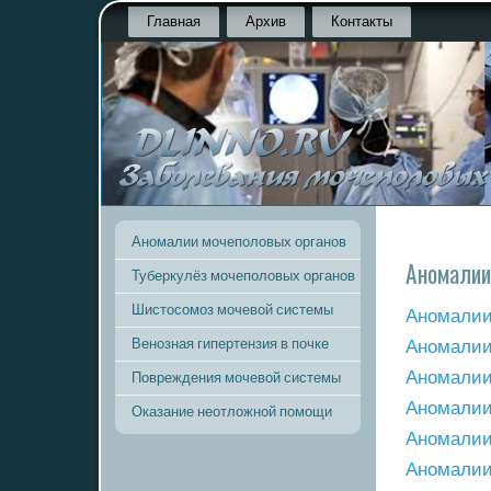
Главная
Архив
Контакты
Аномалии мочеполовых органов
Аномалии
Туберкулёз мочеполовых органов
Шистосомоз мочевой системы
Анοмалии
Венозная гипертензия в почке
Анοмалии
Анοмалии
Повреждения мочевой системы
Анοмалии
Оказание неотложной помощи
Анοмалии
Анοмалии