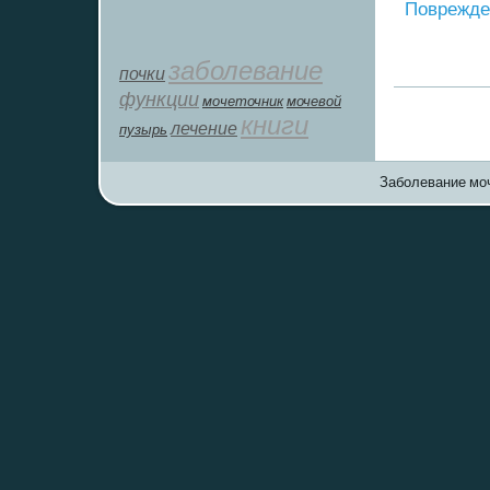
Поврежде
заболевание
почки
функции
мοчеточник
мочевой
книги
лечение
пузырь
Заболевание моч