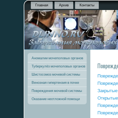
Главная
Архив
Контакты
Аномалии мочеполовых органов
Поврежде
Туберкулёз мочеполовых органов
Шистосомоз мочевой системы
Поврежде
Венозная гипертензия в почке
Поврежде
Закрытые
Повреждения мочевой системы
Открытые
Оказание неотложной помощи
Поврежде
Поврежден