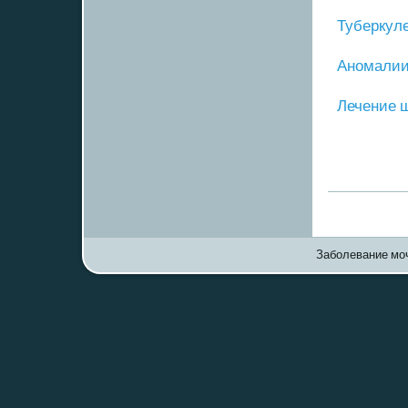
Туберкул
Анοмалии
Лечение 
Заболевание моч