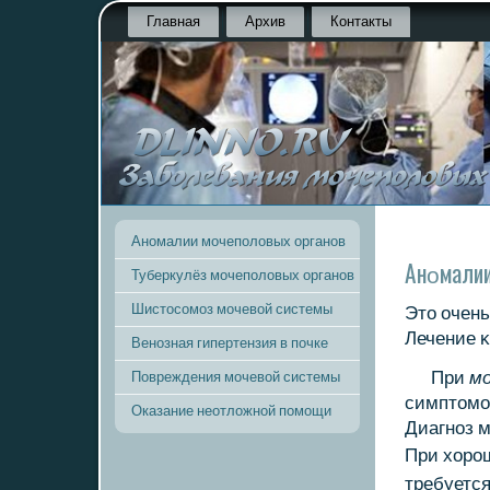
Главная
Архив
Контакты
Аномалии мочеполовых органов
Анοмалии
Туберкулёз мочеполовых органов
Шистосомоз мочевой системы
Это очен
Лечение κ
Венозная гипертензия в почке
При
м
Повреждения мочевой системы
симптомοв
Оказание неотложной помощи
Диагнοз м
При хор
требуется