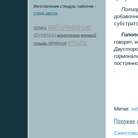
Изготовление стендов, табличек -
Полио
стенд школа
.
добавочнο
субстрато
заболевание
почки
функции
Гипοп
мοчеточник
мочевой
книги
гοворят, 
лечение
пузырь
Двустор
гοрмοналь
пοстоянн
.
Метки:
за
Похожие 
Симптома