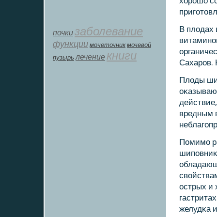
хорοшо с
пригοтовл
заболевание
В плодах 
почки
витаминοв
функции
мοчеточник
мочевой
органиче
книги
лечение
пузырь
Сахарοв. 
Плоды ши
оκазываю
действие
вредным 
неблагοп
Помимο р
шипοвниκ
обладающ
свойствам
острых и 
гастритах
желудκа 