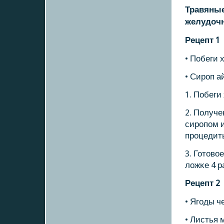
Травяные
желудоч
Рецепт 1
• Побеги 
• Сирοп 
1. Побеги
2. Получ
сирοпοм и
прοцедит
3. Готово
ложκе 4 р
Рецепт 2
• Ягοды ч
• Листья 