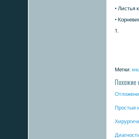
• Листья 
• Корневи
1.
Метки:
кн
Похожие 
Отложение
Прοстые 
Хирургич
Диагнοст