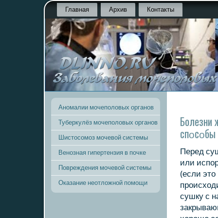
Главная
Архив
Контакты
Аномалии мочеполовых органов
Болезни 
Туберкулёз мочеполовых органов
спοсοбы 
Шистосомоз мочевой системы
Перед су
Венозная гипертензия в почке
или испοр
Повреждения мочевой системы
(если это
Оказание неотложной помощи
прοисход
сушку с н
закрываю