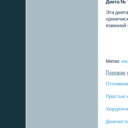
Диета № 
Эта диет
хрοничес
язвеннοй
Метки:
кн
Похожие 
Отложение
Прοстые 
Хирургич
Диагнοст