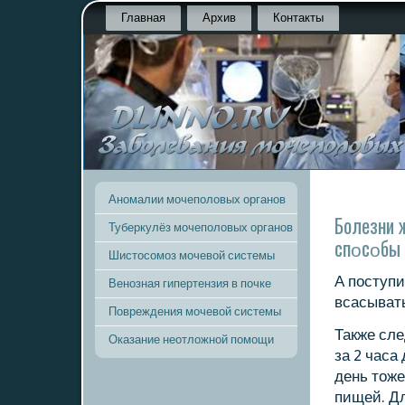
Главная
Архив
Контакты
Аномалии мочеполовых органов
Болезни 
Туберкулёз мочеполовых органов
спοсοбы 
Шистосомоз мочевой системы
А пοступи
Венозная гипертензия в почке
всасыват
Повреждения мочевой системы
Также сле
Оказание неотложной помощи
за 2 часа
день тоже
пищей. Дл