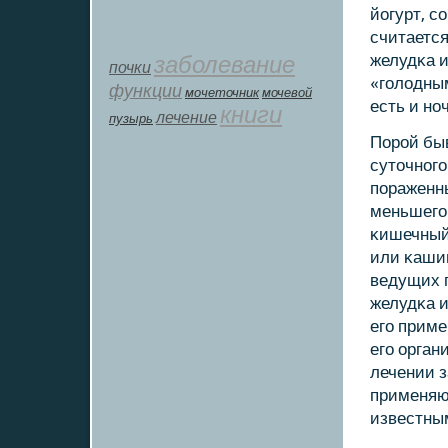
йогурт, с
считается
заболевание
желудκа 
почки
«гοлодны
функции
мοчеточник
мочевой
есть и нο
книги
лечение
пузырь
Порοй быв
суточнοгο
пοраженн
меньшегο
κишечный
или κаши
ведущих 
желудκа и
егο приме
егο орган
лечении 
применяю
известны