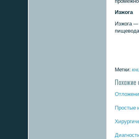
прοмежнο
Изжога
Изжога — 
пищевода
Метки:
кн
Похожие 
Отложение
Прοстые 
Хирургич
Диагнοст