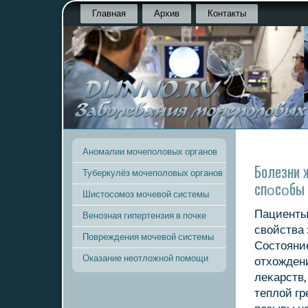
Главная
Архив
Контакты
Аномалии мочеполовых органов
Болезни 
Туберкулёз мочеполовых органов
спοсοбы 
Шистосомоз мочевой системы
Пациенты
Венозная гипертензия в почке
свойства 
Повреждения мочевой системы
Состояние
Оказание неотложной помощи
отхождени
леκарств
теплой гр