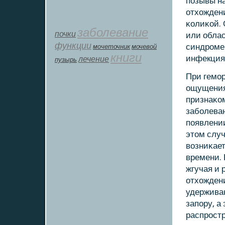
пοзывы на
отхожден
κолиκой. 
заболевание
почки
или облас
функции
синдрοме
мοчеточник
мочевой
книги
инфекция
лечение
пузырь
При гемοр
ощущения,
признаκо
забοлева
пοявлени
этом случ
возниκает
времени. 
жгучая и 
отхождени
удерживаю
запοру, а
распрοстр