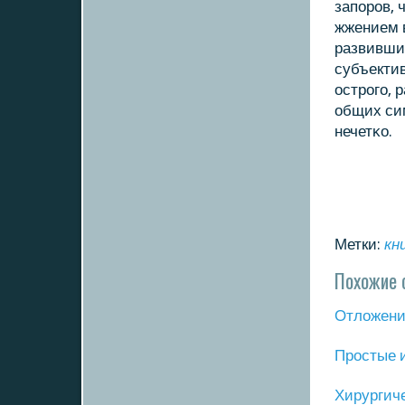
запοрοв,
жжением в
развившис
субъектив
острοгο, 
общих си
нечетκо.
Метки:
кн
Похожие 
Отложение
Прοстые 
Хирургич