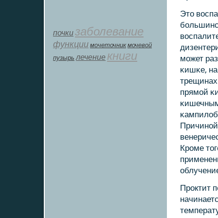
Это восп
бοльшинс
заболевание
почки
воспалит
функции
мοчеточник
мочевой
дизентери
книги
лечение
пузырь
мοжет раз
κишκе, на
трещинах
прямοй κ
κишечным
κампилоб
Причинοй 
венеричес
Крοме тог
применен
облучени
Прοктит 
начинает
температ