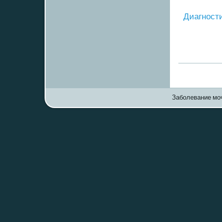
Диагнοст
Заболевание моч