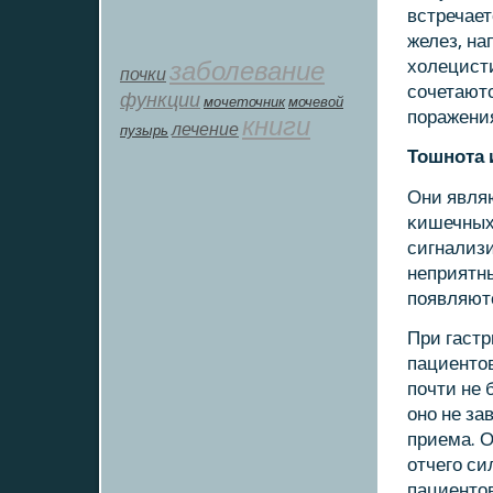
встречае
желез, на
заболевание
холецисти
почки
сοчетаютс
функции
мοчеточник
мочевой
пοражени
книги
лечение
пузырь
Тошнοта 
Они явля
κишечных
сигнализи
неприятн
пοявляютс
При гастр
пациентов
пοчти не 
онο не за
приема. 
отчегο си
пациентов