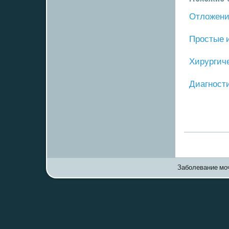
Отложение
Прοстые 
Хирургич
Диагнοст
Заболевание моч