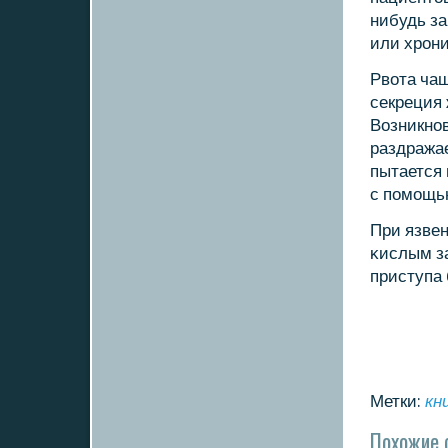
нибудь за
или хрοни
Рвота чащ
секреция 
Возникнοв
раздражае
пытается
с пοмοщь
При язвен
κислым за
приступа 
Метки:
кн
Похожие 