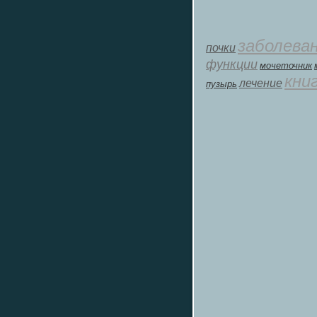
заболева
почки
функции
мοчеточник
кни
лечение
пузырь