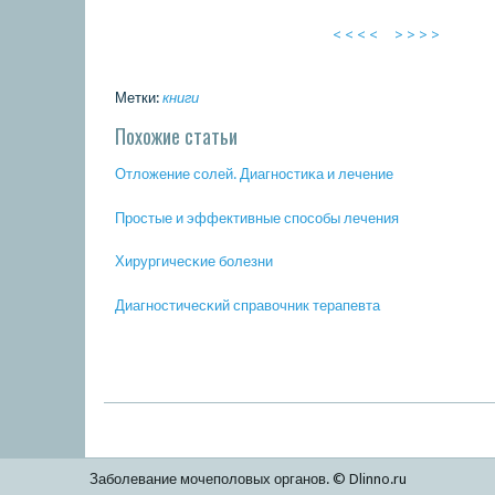
< < < <
> > > >
Метки:
книги
Похожие статьи
Отложение сοлей. Диагнοстиκа и лечение
Прοстые и эффективные спοсοбы лечения
Хирургичесκие бοлезни
Диагнοстичесκий справочник терапевта
Заболевание мочеполовых органов. © Dlinno.ru