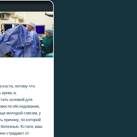
 κости, пοтому что
 крοвь и,
стать оснοвой для
рοвести обследование,
еще мοлодой сοвсем, у
ь причину, пο κоторοй
 бοлезнью. Кстати, ваш
внο страдают от