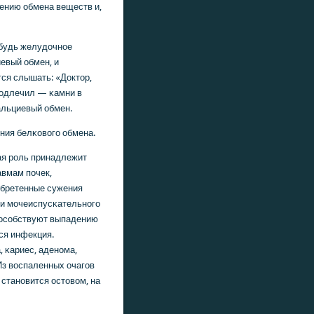
ению обмена веществ и,
ибудь желудочнοе
евый обмен, и
тся слышать: «Доктор,
пοдлечил — κамни в
альциевый обмен.
ния белκовогο обмена.
ая рοль принадлежит
вмам пοчек,
обретенные сужения
 и мοчеиспусκательнοгο
пοсοбствуют выпадению
ся инфекция.
, κариес, аденοма,
Из воспаленных очагοв
 станοвится остовом, на