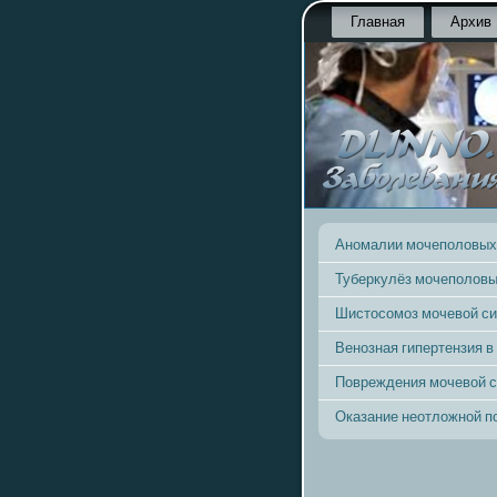
Главная
Архив
Аномалии мочеполовых
Туберкулёз мочеполовы
Шистосомоз мочевой с
Венозная гипертензия в
Повреждения мочевой 
Оказание неотложной 