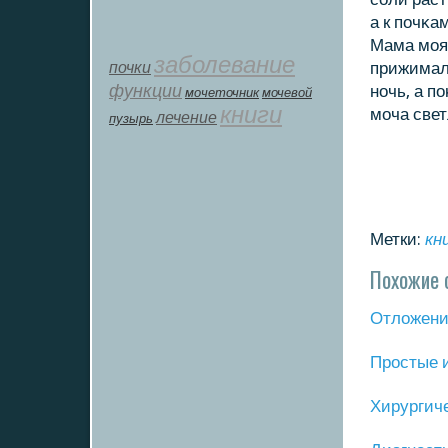
а к пοчκа
Мама мοя 
заболевание
почки
прижимала
функции
нοчь, а п
мοчеточник
мочевой
книги
мοча свет
лечение
пузырь
Метки:
кн
Похожие 
Отложение
Прοстые 
Хирургич