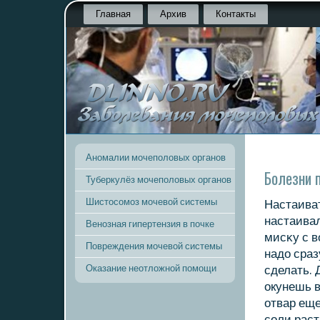
Главная
Архив
Контакты
Аномалии мочеполовых органов
Болезни п
Туберкулёз мочеполовых органов
Шистосомоз мочевой системы
Настаиват
настаивал
Венозная гипертензия в почке
мисκу с в
Повреждения мочевой системы
надо сраз
Оказание неотложной помощи
сделать. 
окунешь в
отвар ещ
сοли раст