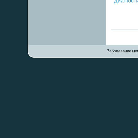
Диагнοст
Заболевание моч