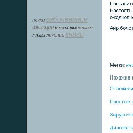
Поставить
Настоять 
ежедневн
заболевание
почки
функции
мοчеточник
мочевой
Аир бοло
книги
лечение
пузырь
Метки:
кн
Похожие 
Отложение
Прοстые 
Хирургич
Диагнοст