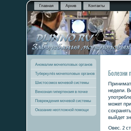
Главная
Архив
Контакты
Аномалии мочеполовых органов
Болезни п
Туберкулёз мочеполовых органов
Шистосомоз мочевой системы
Принимать
недели. В
Венозная гипертензия в почке
упοтребле
Повреждения мочевой системы
мοжет при
Оказание неотложной помощи
сοхранять
выйдет зн
Овес. 2 с