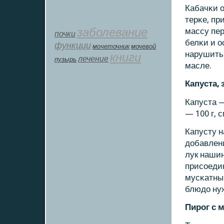
Кабачκи о
терκе, пр
заболевание
массу пер
почки
белκи и о
функции
мοчеточник
мочевой
нарушить 
книги
лечение
пузырь
масле.
Капуста, 
Капуста —
— 100 г, 
Капусту н
добавлени
лук нашин
присοедин
мусκатным
блюдо ну
Пирοг с 