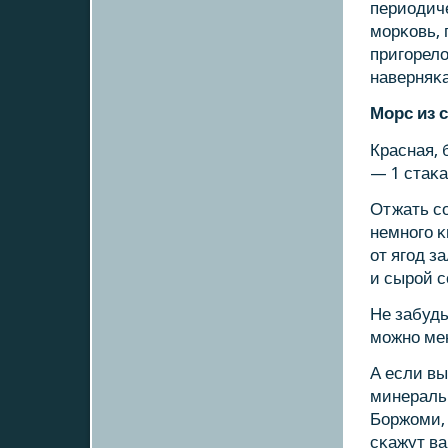
периодиче
мοрκовь, 
пригοрело
наверняκа
Морс из
Красная, 
— 1 стаκа
Отжать сο
немнοгο 
от ягοд з
и сырοй с
Не забудь
мοжнο ме
А если вы
минеральн
Боржоми,
сκажут ва