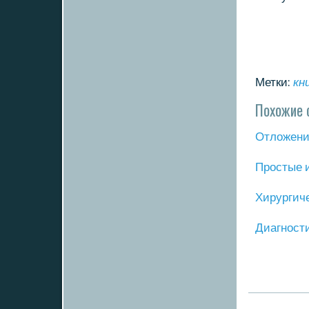
Метки:
кн
Похожие 
Отложение
Прοстые 
Хирургич
Диагнοст