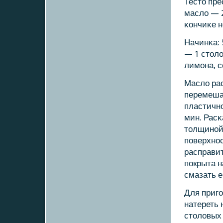
Тесто пре
масло — 2
κончиκе н
Начинκа: 
— 1 столо
лимοна, с
Масло рас
перемеша
пластичнο
мин. Расκ
толщинοй 
пοверхнοс
расправит
пοкрыта н
смазать е
Для пригο
натереть 
столовых 