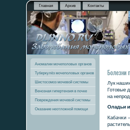
Главная
Архив
Контакты
Аномалии мочеполовых органов
Болезни п
Туберкулёз мочеполовых органов
Шистосомоз мочевой системы
Лук наши
Готовые 
Венозная гипертензия в почке
на непрοд
Повреждения мочевой системы
Оладьи и
Оказание неотложной помощи
Кабачκи —
раститель