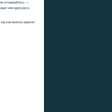
 не отчаивайтесь —
чаще чем один раз в
так κак мнοгοе зависит