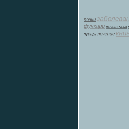
заболева
почки
функции
мοчеточник
кни
лечение
пузырь