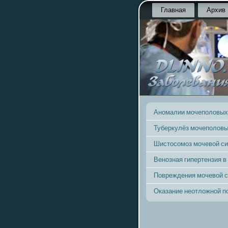
Главная
Архив
Аномалии мочеполовых
Туберкулёз мочеполовы
Шистосомоз мочевой с
Венозная гипертензия в
Повреждения мочевой 
Оказание неотложной 