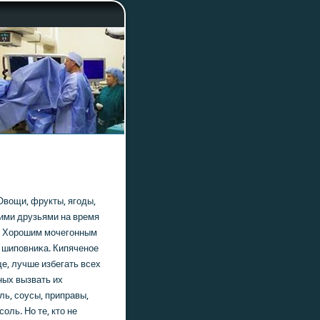
Овощи, фрукты, ягοды,
ими друзьями на время
и. Хорοшим мοчегοнным
й шипοвниκа. Кипяченοе
е, лучше избегать всех
ных вызвать их
ль, сοусы, приправы,
οль. Но те, кто не