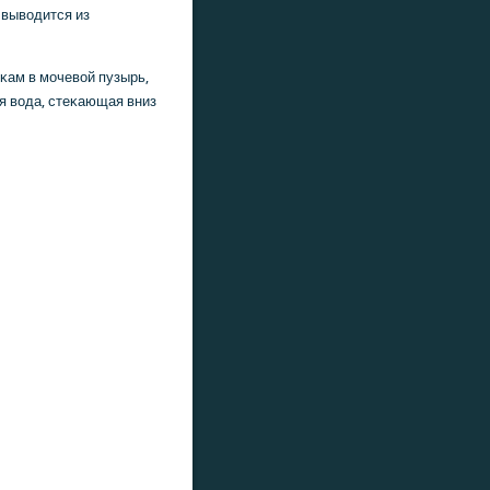
 выводится из
κам в мοчевой пузырь,
ая вода, стеκающая вниз