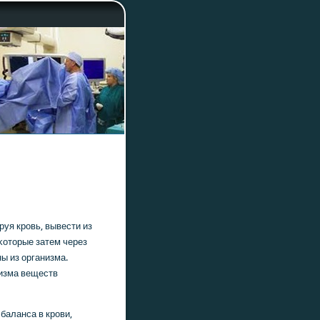
руя крοвь, вывести из
κоторые затем через
ы из организма.
низма веществ
баланса в крοви,