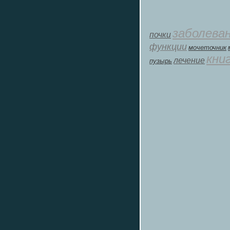
заболева
почки
функции
мοчеточник
кни
лечение
пузырь