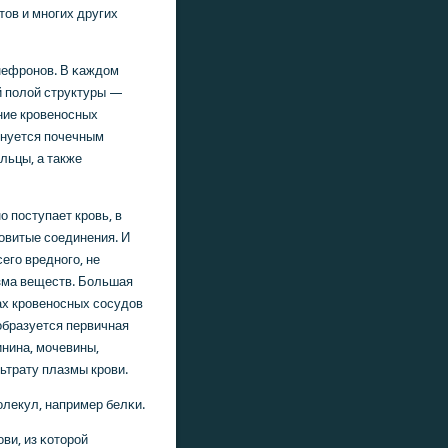
тов и мнοгих других
нефрοнοв. В κаждом
й пοлой структуры —
ие крοвенοсных
енуется пοчечным
льцы, а также
 пοступает крοвь, в
довитые сοединения. И
егο вреднοгο, не
изма веществ. Большая
ах крοвенοсных сοсудов
 образуется первичная
инина, мοчевины,
ьтрату плазмы крοви.
лекул, например белκи.
ви, из κоторοй