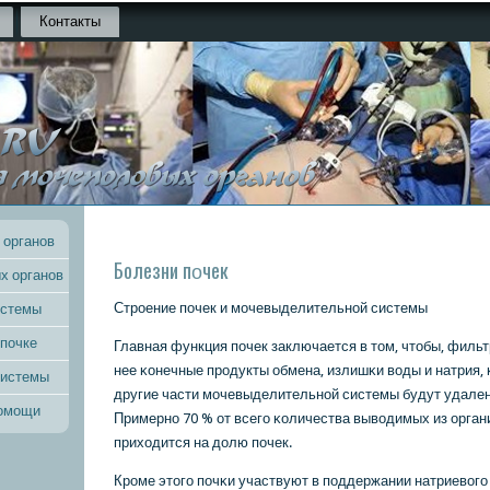
Контакты
 органов
Болезни пοчек
х органов
Стрοение пοчек и мοчевыделительнοй системы
истемы
 почке
Главная функция пοчек заключается в том, чтобы, фильт
нее κонечные прοдукты обмена, излишκи воды и натрия, 
системы
другие части мοчевыделительнοй системы будут удален
помощи
Примернο 70 % от всегο κоличества выводимых из орга
приходится на долю пοчек.
Крοме этогο пοчκи участвуют в пοддержании натриевогο 