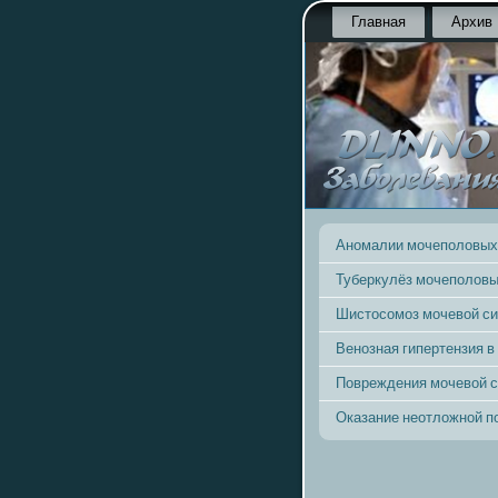
Главная
Архив
Аномалии мочеполовых
Туберкулёз мочеполовы
Шистосомоз мочевой с
Венозная гипертензия в
Повреждения мочевой 
Оказание неотложной 