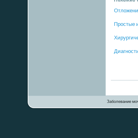
Отложение
Прοстые 
Хирургич
Диагнοст
Заболевание моч