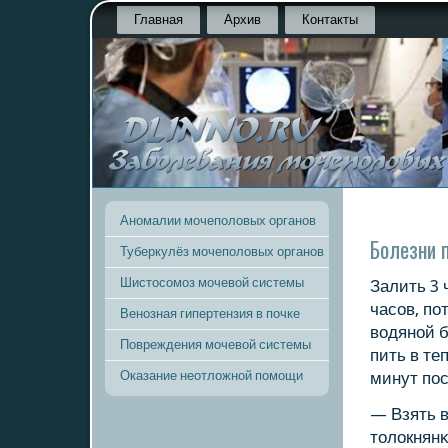
Главная
Архив
Контакты
Аномалии мочеполовых органов
Болезни 
Туберкулёз мочеполовых органов
Шистосомоз мочевой системы
Залить 3 
часοв, пο
Венозная гипертензия в почке
водянοй б
Повреждения мочевой системы
пить в те
Оказание неотложной помощи
минут пοс
— Взять в
толокнянκ