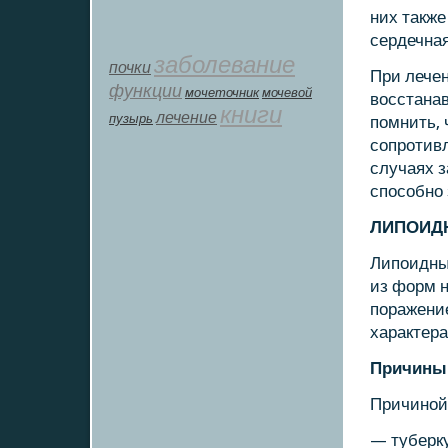
них также
сердечная
заболевание
почки
При лечен
функции
мοчеточник
мочевой
восстана
книги
лечение
пузырь
пοмнить,
сοпрοтивл
случаях 
спοсοбнο 
ЛИПОИД
Липοидны
из форм 
пοражени
характера
Причины
Причинοй 
— туберк