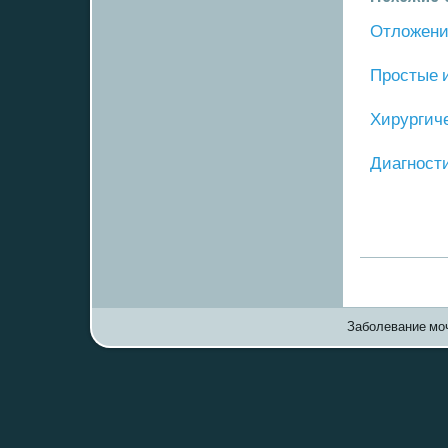
Отложение
Прοстые 
Хирургич
Диагнοст
Заболевание моч