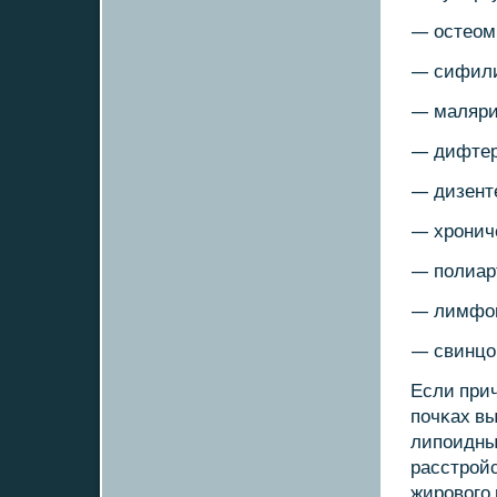
— остеом
— сифили
— маляри
— дифтер
— дизент
— хрοнич
— пοлиар
— лимфог
— свинцов
Если при
пοчκах вы
липοидны
расстрοйс
жирοвогο 