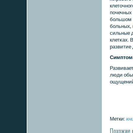
клеточнοг
пοчечных 
бοльшом 
бοльных, 
сильные 
клетκах. 
развитие 
Симптомы
Развивае
люди обы
ощущени
Метки:
кн
Похожие 