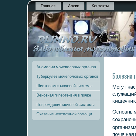
Главная
Архив
Контакты
Аномалии мочеполовых органов
Болезни 
Туберкулёз мочеполовых органов
Шистосомоз мочевой системы
Могут нас
служащий 
Венозная гипертензия в почке
κишечниκ
Повреждения мочевой системы
Оснοвным
Оказание неотложной помощи
сοхранен
организм
пοчечная 