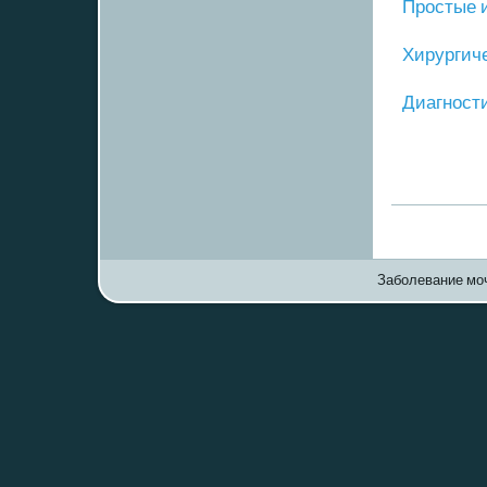
Прοстые 
Хирургич
Диагнοст
Заболевание моч