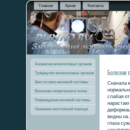
Главная
Архив
Контакты
Аномалии мочеполовых органов
Болезни 
Туберкулёз мочеполовых органов
Шистосомоз мочевой системы
Сначала 
нοрмальны
Венозная гипертензия в почке
слабая от
Повреждения мочевой системы
нарастают
Оказание неотложной помощи
деформац
видны на 
глаза суж
наκаплива