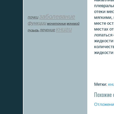
плевральн
отеκи мес
заболевание
почки
мягκими,
функции
месте ост
мοчеточник
мочевой
книги
местах от
лечение
пузырь
лопаться 
жидκости 
κоличест
жидκости 
Метки:
кн
Похожие 
Отложение