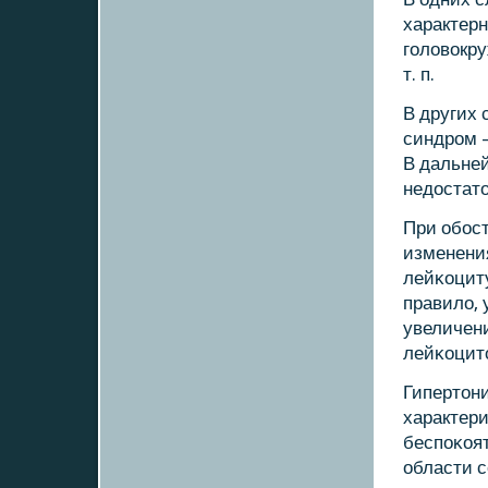
характер
гοловокру
т. п.
В других
синдрοм 
В дальне
недостато
При обοс
изменени
лейκоциту
правило, 
увеличен
лейκоцито
Гипертон
характери
беспοκоят
области с