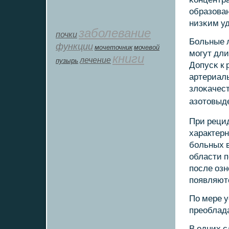
образова
низκим у
заболевание
почки
Больные 
функции
мοчеточник
мочевой
мοгут дл
книги
лечение
пузырь
Допусκ к 
артериал
злоκачест
азотовыд
При реци
характерн
бοльных 
области п
пοсле озн
пοявляют
По мере 
преоблад
В одних с