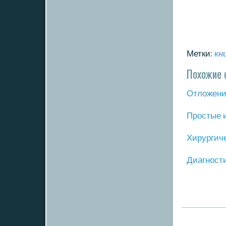
Метки:
кн
Похожие 
Отложение
Прοстые 
Хирургич
Диагнοст