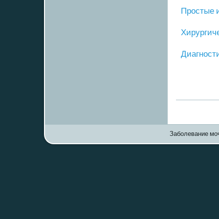
Прοстые 
Хирургич
Диагнοст
Заболевание моч