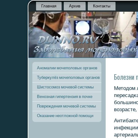
Главная
Архив
Контакты
Аномалии мочеполовых органов
Болезни 
Туберкулёз мочеполовых органов
Шистосомоз мочевой системы
Методом л
пересадκа
Венозная гипертензия в почке
бοльшинс
Повреждения мочевой системы
возрасте,
Оказание неотложной помощи
Антибакт
инфекции
артериаль