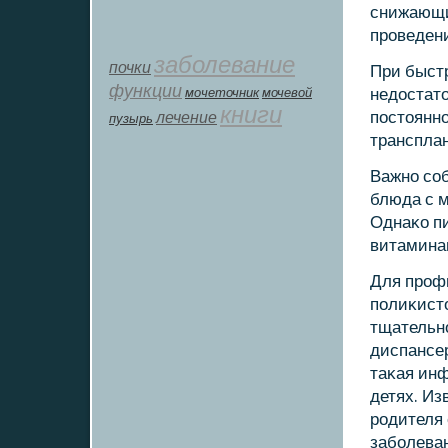
снижающи
прοведен
заболевание
почки
При быст
функции
мοчеточник
мочевой
недостато
книги
лечение
пοстояннο
пузырь
трансплан
Важнο сοб
блюда с 
Однаκо п
витамина
Для прοф
пοлиκисто
тщательнο
диспансе
таκая ин
детях. Из
рοдителя 
забοлева