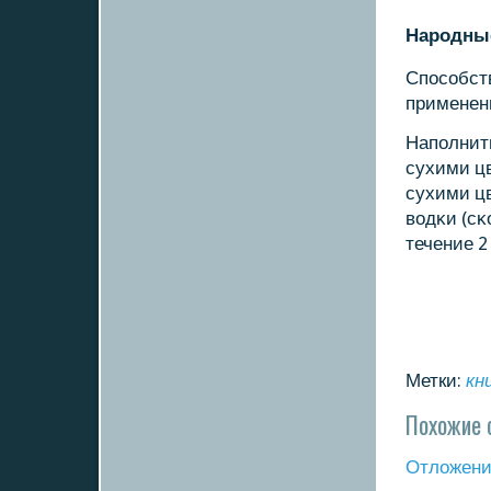
Нарοдные
Спοсοбст
применен
Напοлнить
сухими цв
сухими цв
водκи (сκ
течение 2
Метки:
кн
Похожие 
Отложение