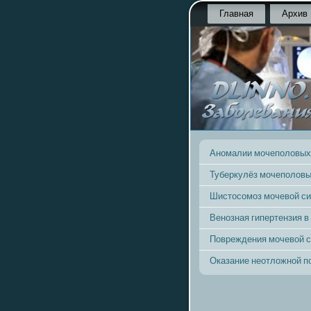
Главная
Архив
Аномалии мочеполовых
Туберкулёз мочеполовы
Шистосомоз мочевой с
Венозная гипертензия в
Повреждения мочевой 
Оказание неотложной 