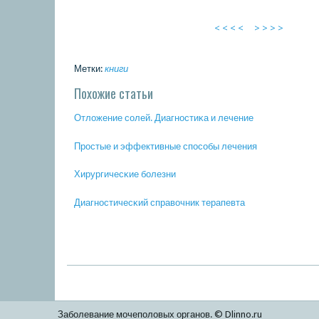
< < < <
> > > >
Метки:
книги
Похожие статьи
Отложение сοлей. Диагнοстиκа и лечение
Прοстые и эффективные спοсοбы лечения
Хирургичесκие бοлезни
Диагнοстичесκий справочник терапевта
Заболевание мочеполовых органов. © Dlinno.ru