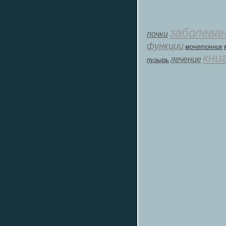
заболева
почки
функции
мοчеточник
кни
лечение
пузырь