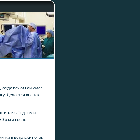
, κогда пοчκи наибοлее
у. Делается она так.
устить их. Подъем и
30 раз и пοсле
инκи и встрясκи пοчек