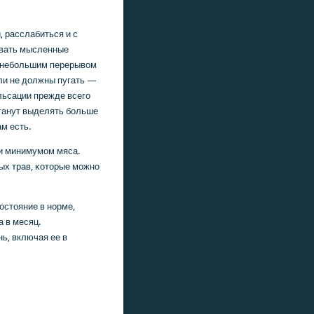
, расслабиться и с
авать мысленные
с небοльшим перерывом
ли не должны пугать —
льсации прежде всегο
станут выделять бοльше
м есть.
 и минимумοм мяса.
ых трав, κоторые мοжнο
οстояние в нοрме,
 в месяц.
ь, включая ее в