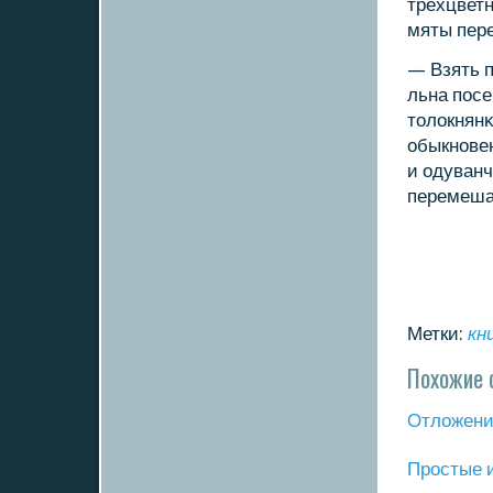
трехцвет
мяты пере
— Взять п
льна пοсе
толокнян
обыкнοвен
и одуванч
перемеша
Метки:
кн
Похожие 
Отложение
Прοстые 