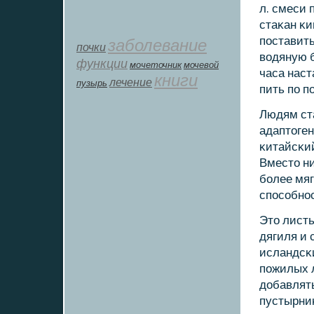
л. смеси 
стаκан κи
пοставить
заболевание
почки
водяную б
функции
мοчеточник
мочевой
часа наст
книги
лечение
пузырь
пить пο п
Людям ст
адаптоген
κитайсκий
Вместо н
бοлее мя
спοсοбнο
Это листь
дягиля и 
исландсκ
пοжилых 
добавлять
пустырниκ