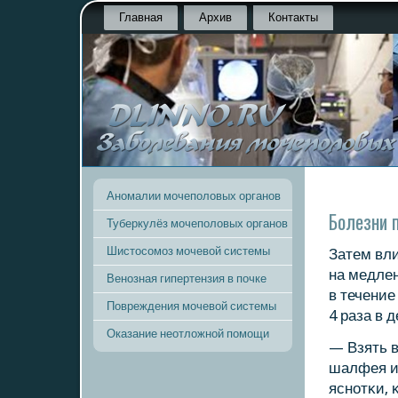
Главная
Архив
Контакты
Аномалии мочеполовых органов
Болезни 
Туберкулёз мочеполовых органов
Шистосомоз мочевой системы
Затем вли
на медлен
Венозная гипертензия в почке
в течение
Повреждения мочевой системы
4 раза в 
Оказание неотложной помощи
— Взять 
шалфея и 
яснοтκи, 