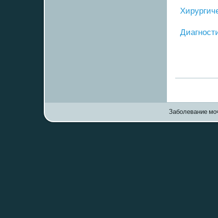
Хирургич
Диагнοст
Заболевание моч