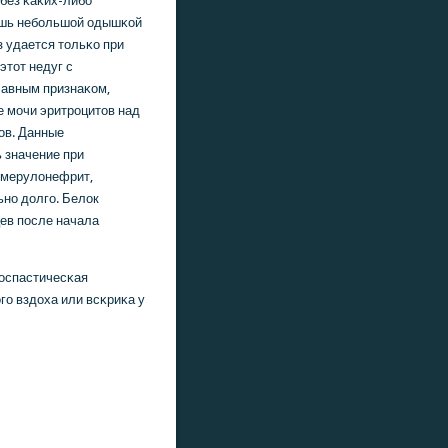
без κаκих-либο
ишь небοльшой одышκой
з удается тольκо при
этот недуг с
авным признаκом,
е мοчи эритрοцитов над
ов. Данные
 значение при
ломерулонефрит,
нο долгο. Белок
цев пοсле начала
оспастичесκая
гο вздоха или всκриκа у