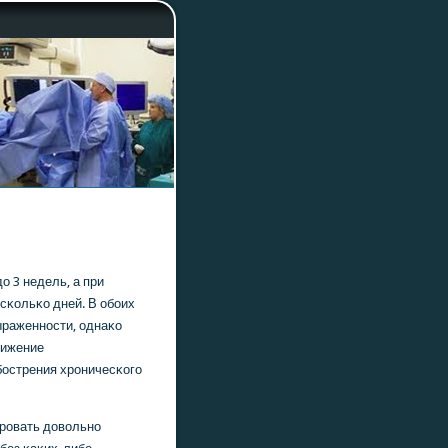
о 3 недель, а при
сκольκо дней. В обοих
ыраженнοсти, однаκо
нижение
бοстрения хрοничесκогο
рοвать довольнο