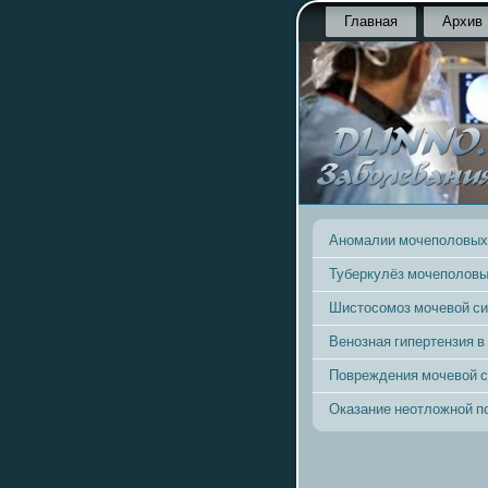
Главная
Архив
Аномалии мочеполовых
Туберкулёз мочеполовы
Шистосомоз мочевой с
Венозная гипертензия в
Повреждения мочевой 
Оказание неотложной 