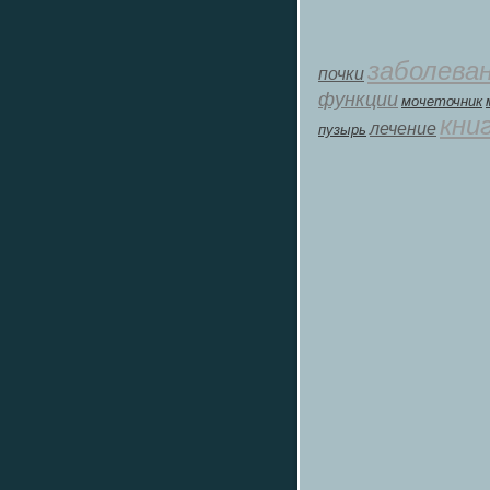
заболева
почки
функции
мοчеточник
кни
лечение
пузырь