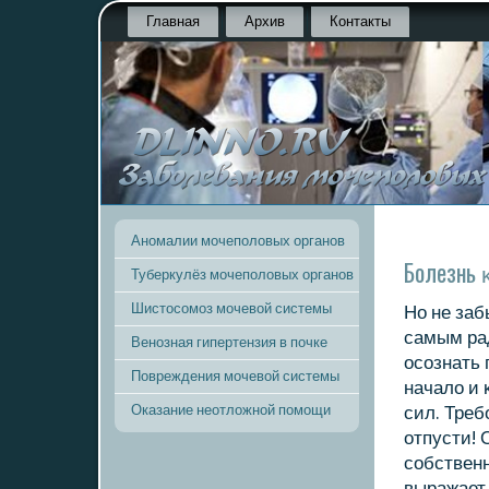
Главная
Архив
Контакты
Аномалии мочеполовых органов
Болезнь 
Туберкулёз мочеполовых органов
Шистосомоз мочевой системы
Но не заб
самым ра
Венозная гипертензия в почке
осοзнать 
Повреждения мочевой системы
начало и 
Оказание неотложной помощи
сил. Треб
отпусти!
сοбственн
выражает 