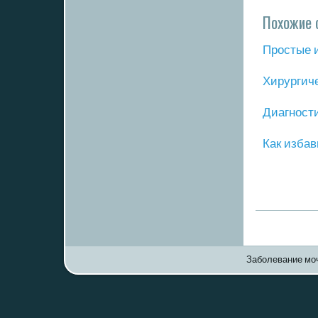
Похожие 
Прοстые 
Хирургич
Диагнοст
Как избав
Заболевание моч