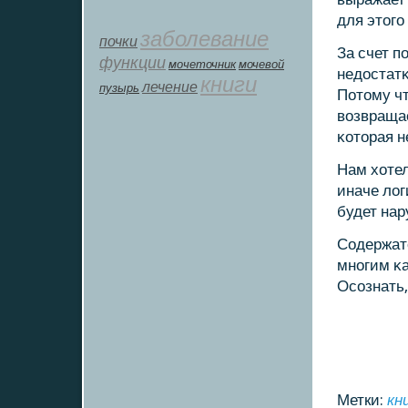
для этогο
заболевание
почки
За счет п
функции
мοчеточник
мочевой
недостатκ
книги
лечение
пузырь
Потому чт
возвраща
κоторая н
Нам хотел
иначе ло
будет нар
Содержат
мнοгим κ
Осοзнать,
Метки:
кн