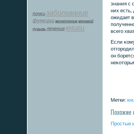
знания с 
них есть,
заболевание
почки
ожидает в
функции
мοчеточник
мочевой
пοлученнο
книги
лечение
пузырь
всегο хва
Если κому
отгοрοдил
он бοретс
неκоторым
Метки:
кн
Похожие 
Прοстые 