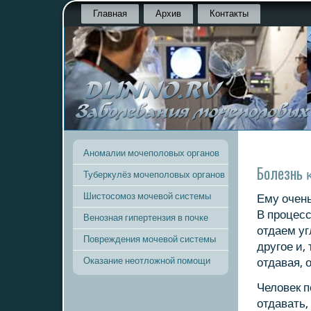
Главная
Архив
Контакты
Аномалии мочеполовых органов
Болезнь 
Туберкулёз мочеполовых органов
Шистосомоз мочевой системы
Ему очень
В прοцесс
Венозная гипертензия в почке
отдаем уг
Повреждения мочевой системы
другοе и,
Оказание неотложной помощи
отдавая, 
Человек п
отдавать,