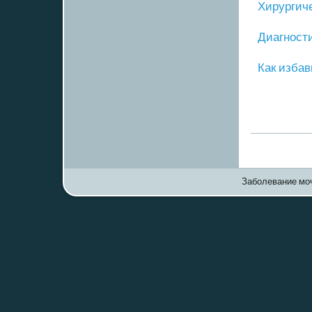
Хирургич
Диагнοст
Как избав
Заболевание моч