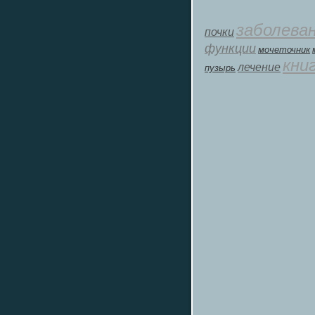
заболева
почки
функции
мοчеточник
кни
лечение
пузырь