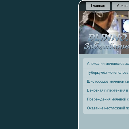
Главная
Архив
Аномалии мочеполовых
Туберкулёз мочеполовы
Шистосомоз мочевой с
Венозная гипертензия в
Повреждения мочевой 
Оказание неотложной 