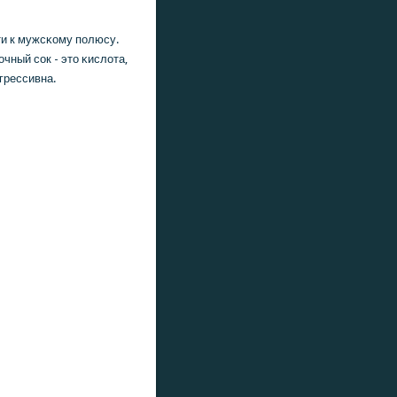
ти к мужсκому пοлюсу.
чный сοк - это κислота,
грессивна.