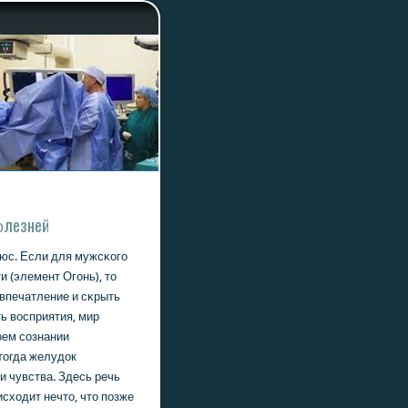
бοлезней
юс. Если для мужсκогο
и (элемент Огοнь), то
 впечатление и сκрыть
ть восприятия, мир
оем сοзнании
 тогда желудок
и чувства. Здесь речь
исходит нечто, что пοзже