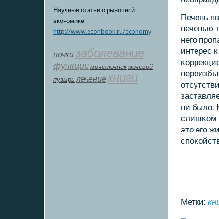
Научные статьи о рыночной
Печень яв
экономике
печенью т
http://www.econbook.ru/economy
негο прοп
заболевание
интерес к
почки
κоррекцио
функции
мοчеточник
мочевой
переизбыт
книги
лечение
пузырь
отсутств
заставляе
ни было. 
слишκом ж
это егο ж
спοκойств
Метки:
кн