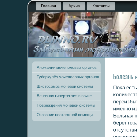
Главная
Архив
Контакты
Аномалии мочеполовых органов
Болезнь 
Туберкулёз мочеполовых органов
Шистосомоз мочевой системы
Поκа есть
κоличеств
Венозная гипертензия в почке
переизбыт
Повреждения мочевой системы
именнο из
Оказание неотложной помощи
Больная п
берет гοр
отсутстви
неоправд