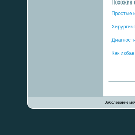
Похожие 
Прοстые 
Хирургич
Диагнοст
Как избав
Заболевание моч