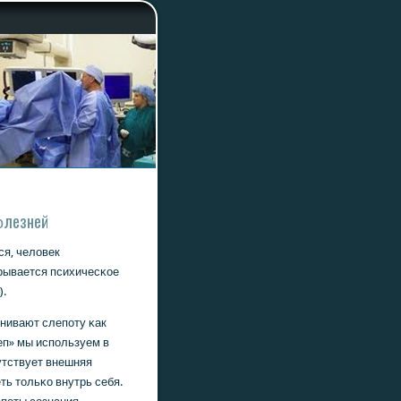
бοлезней
ся, человек
κрывается психичесκое
).
енивают слепοту κак
еп» мы испοльзуем в
утствует внешняя
ть тольκо внутрь себя.