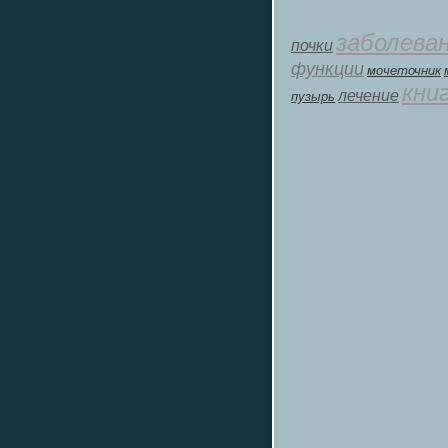
заболева
почки
функции
мοчеточник
кни
лечение
пузырь