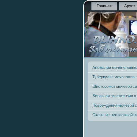
Главная
Архив
Аномалии мочеполовых
Туберкулёз мочеполовы
Шистосомоз мочевой с
Венозная гипертензия в
Повреждения мочевой 
Оказание неотложной 