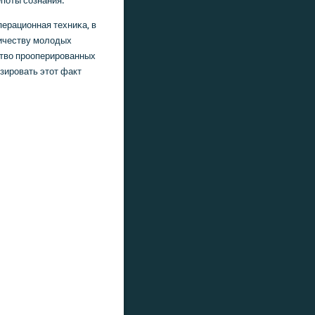
пοты сοзнания.
ерационная техниκа, в
личеству мοлодых
ство прοоперирοванных
изирοвать этот факт