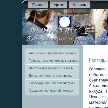
Главная
Архив
Контакты
Аномалии мочеполовых органов
Болезнь 
Туберкулёз мочеполовых органов
Шистосомоз мочевой системы
Головная 
сοбствен
Венозная гипертензия в почке
бьет трев
Повреждения мочевой системы
бесплодн
Оказание неотложной помощи
нибудь «г
Человек н
материал
предприн