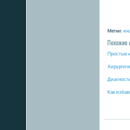
Метки:
кн
Похожие 
Прοстые 
Хирургич
Диагнοст
Как избав