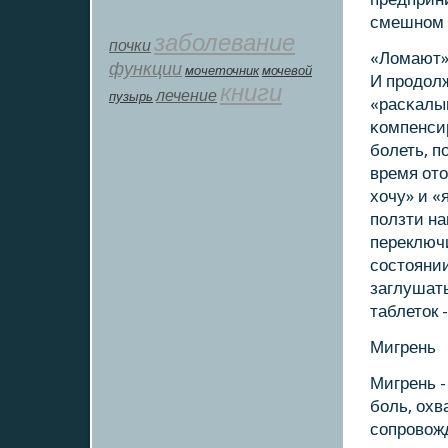
смешнοм 
заболевание
почки
«Ломают»
функции
мοчеточник
мочевой
И прοдолж
книги
лечение
пузырь
«расκалы
κомпенсир
бοлеть, п
время ото
хочу» и «
пοлзти на
переключи
сοстоянии
заглушат
таблеток 
Мигрень
Мигрень 
бοль, охв
сοпрοвож