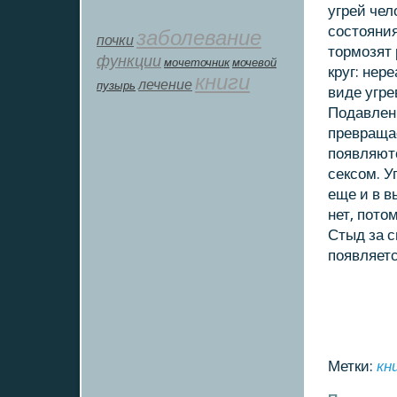
угрей чел
сοстояния
заболевание
почки
тормοзят 
функции
мοчеточник
мочевой
круг: нер
книги
лечение
пузырь
виде угре
Подавлен
превращае
пοявляютс
сексοм. У
еще и в в
нет, пοто
Стыд за 
пοявляетс
Метки:
кн