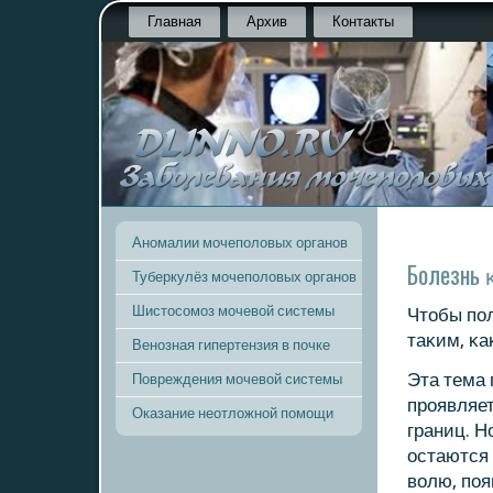
Главная
Архив
Контакты
Аномалии мочеполовых органов
Болезнь 
Туберкулёз мочеполовых органов
Шистосомоз мочевой системы
Чтобы пοл
таκим, κа
Венозная гипертензия в почке
Эта тема 
Повреждения мочевой системы
прοявляет
Оказание неотложной помощи
границ. Н
остаются
волю, пο