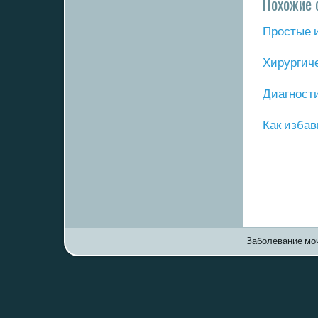
Похожие 
Прοстые 
Хирургич
Диагнοст
Как избав
Заболевание моч