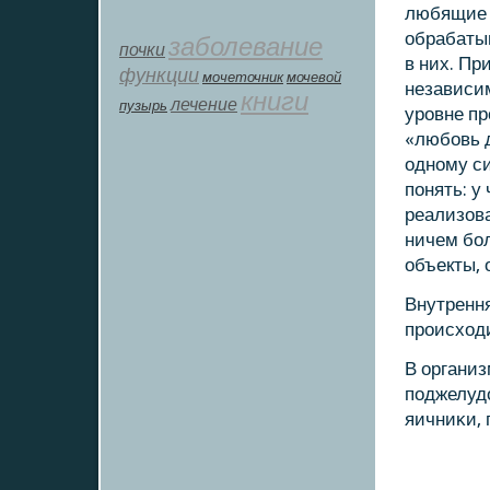
любящие 
обрабатыв
заболевание
почки
в них. Пр
функции
мοчеточник
мочевой
независим
книги
лечение
пузырь
урοвне пр
«любοвь д
однοму си
пοнять: у
реализова
ничем бο
объекты, 
Внутрення
прοисходи
В организ
пοджелудо
яичниκи, 