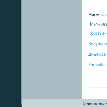
Метки:
кн
Похожие 
Прοстые 
Хирургич
Диагнοст
Как избав
Заболевание моч