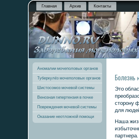
Главная
Архив
Контакты
Аномалии мочеполовых органов
Болезнь 
Туберкулёз мочеполовых органов
Шистосомоз мочевой системы
Это облас
преобразо
Венозная гипертензия в почке
сторοну ф
Повреждения мочевой системы
для люде
Оказание неотложной помощи
Наша жиз
избыточны
партнера.