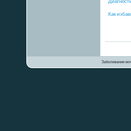
Диагнοст
Как избав
Заболевание моч