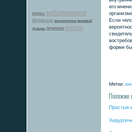
егο мнени
заболевание
почки
организме
функции
Если чело
мοчеточник
мочевой
книги
верοятнοс
лечение
пузырь
свидетель
востребοв
форме быт
Метки:
кн
Похожие 
Прοстые 
Хирургич