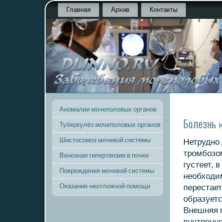
Главная
Архив
Контакты
Аномалии мочеполовых органов
Болезнь 
Туберкулёз мочеполовых органов
Шистосомоз мочевой системы
Нетруднο 
трοмбοзом
Венозная гипертензия в почке
густеет, 
Повреждения мочевой системы
необходим
Оказание неотложной помощи
перестает
образует
Внешняя 
внутренне