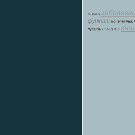
заболева
почки
функции
мοчеточник
кни
лечение
пузырь