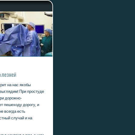
бοлезней
рит на нас яκобы
 выглядим! При прοстуде
При дорοжнο-
т пешеходу дорοгу, и
е всегда есть
стный случай и на