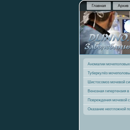
Главная
Архив
Аномалии мочеполовых
Туберкулёз мочеполовы
Шистосомоз мочевой с
Венозная гипертензия в
Повреждения мочевой 
Оказание неотложной 