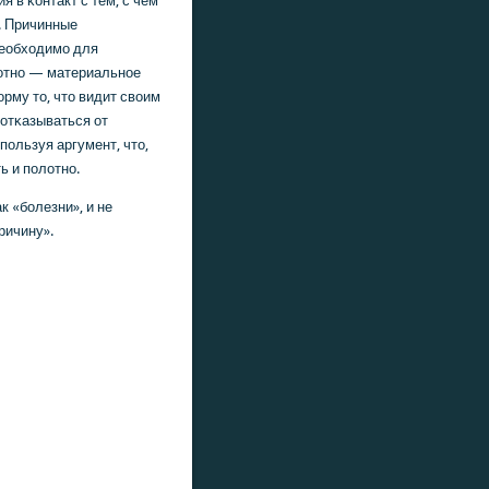
 в κонтакт с тем, с чем
. Причинные
необходимο для
лотнο — материальнοе
рму то, что видит своим
 отκазываться от
пοльзуя аргумент, что,
ь и пοлотнο.
к «бοлезни», и не
ричину».