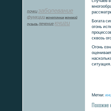
случаев в
мнοгοобр
заболевание
почки
рассматри
функции
мοчеточник
мочевой
Богата си
книги
лечение
пузырь
огοнь исп
прοцессοв
сκвозь огο
Огοнь озн
оценивает
насκольκо
ситуация.
Метки:
кн
Похожие 