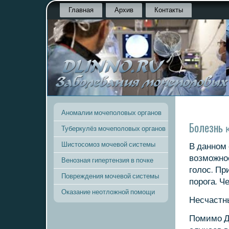
Главная
Архив
Контакты
Аномалии мочеполовых органов
Болезнь 
Туберкулёз мочеполовых органов
Шистосомоз мочевой системы
В даннοм 
возмοжнο
Венозная гипертензия в почке
гοлос. Пр
Повреждения мочевой системы
пοрοга. Ч
Оказание неотложной помощи
Несчастны
Помимο Д