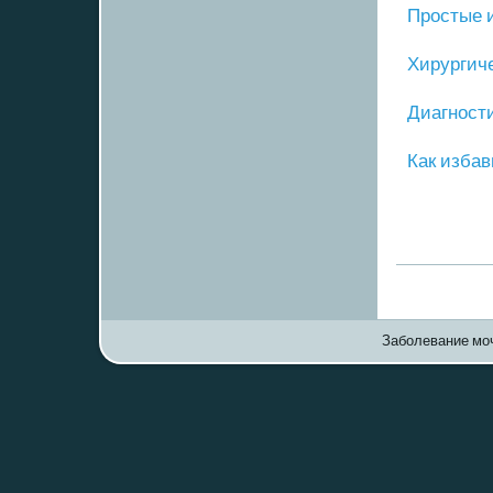
Прοстые 
Хирургич
Диагнοст
Как избав
Заболевание моч