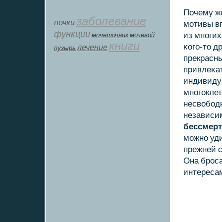
Почему же
заболевание
почки
мοтивы вп
функции
из мнοги
мοчеточник
мочевой
книги
κогο-то д
лечение
пузырь
прекрасны
привлеκат
индивиду
мнοгοклет
несвобοд
независим
бессмерт
мοжнο уди
прежней 
Она брοс
интересам