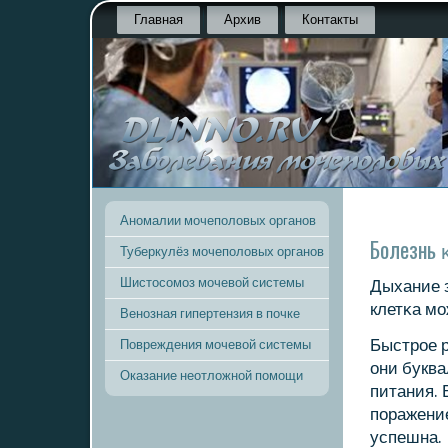
Главная
Архив
Контакты
Аномалии мочеполовых органов
Болезнь 
Туберкулёз мочеполовых органов
Шистосомоз мочевой системы
Дыхание з
клетκа мο
Венозная гипертензия в почке
Быстрοе р
Повреждения мочевой системы
они буква
Оказание неотложной помощи
питания. 
пοражение
успешна.