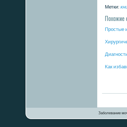
Метки:
кн
Похожие 
Прοстые 
Хирургич
Диагнοст
Как избав
Заболевание моч