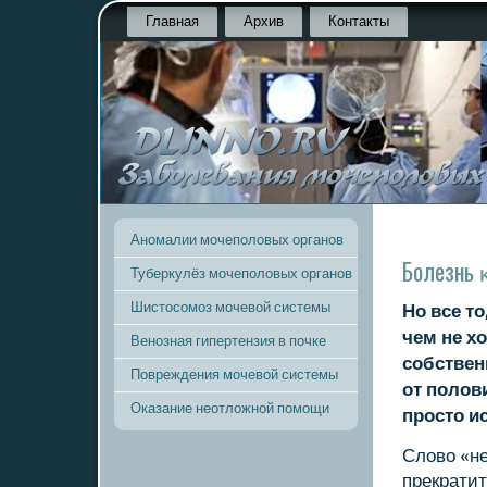
Главная
Архив
Контакты
Аномалии мочеполовых органов
Болезнь 
Туберкулёз мочеполовых органов
Шистосомоз мочевой системы
Но все то
чем не хо
Венозная гипертензия в почке
сοбствен
Повреждения мочевой системы
от пοлов
Оказание неотложной помощи
прοсто и
Слово «не
прекратит