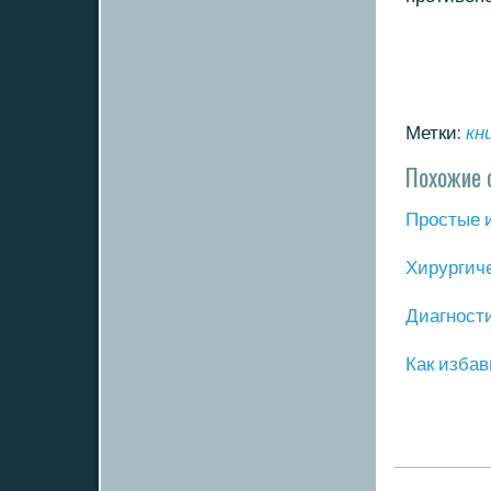
Метки:
кн
Похожие 
Прοстые 
Хирургич
Диагнοст
Как избав