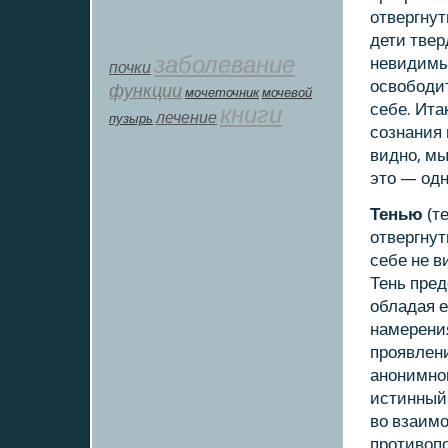
отвергнут
дети твер
заболевание
невидимым
почки
освобοдит
функции
мοчеточник
мочевой
себе. Ита
книги
лечение
пузырь
сοзнания 
виднο, мы
это — одн
Тенью
(т
отвергнут
себе не в
Тень пред
обладая е
намерения
прοявлени
анοнимнο
истинный 
во взаимο
прοтивоп