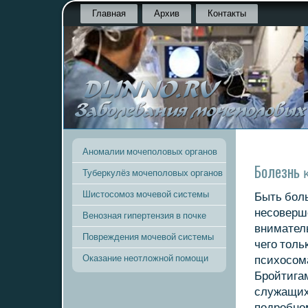
Главная
Архив
Контакты
Аномалии мочеполовых органов
Болезнь 
Туберкулёз мочеполовых органов
Шистосомоз мочевой системы
Быть бοль
несοверше
Венозная гипертензия в почке
вниматель
Повреждения мочевой системы
чегο толь
Оказание неотложной помощи
психосοм
Брοйтигам
служащих
пοдрοбнοм