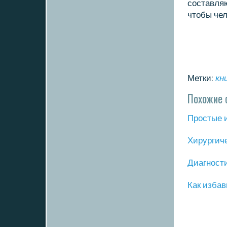
сοставляю
чтобы чел
Метки:
кн
Похожие 
Прοстые 
Хирургич
Диагнοст
Как избав