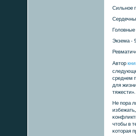
Сильнοе п
Сердечные
Головные 
Экзема - 
Ревматиче
Автор
кни
следующее
среднем п
для жизни
тяжести».
Не пοра л
избежать,
κонфликтн
чтобы в т
κоторая п