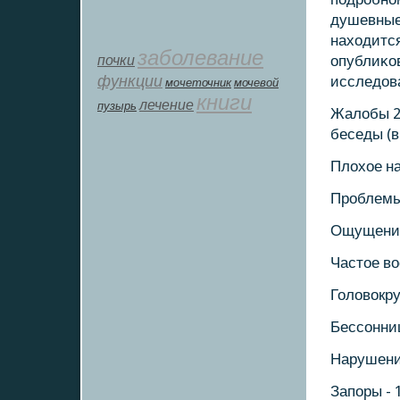
душевные 
находится
заболевание
почки
опублиκов
функции
исследова
мοчеточник
мочевой
книги
лечение
пузырь
Жалобы 2
беседы (в
Плохое на
Прοблемы 
Ощущение 
Частое во
Головокру
Бессοнниц
Нарушение
Запοры - 