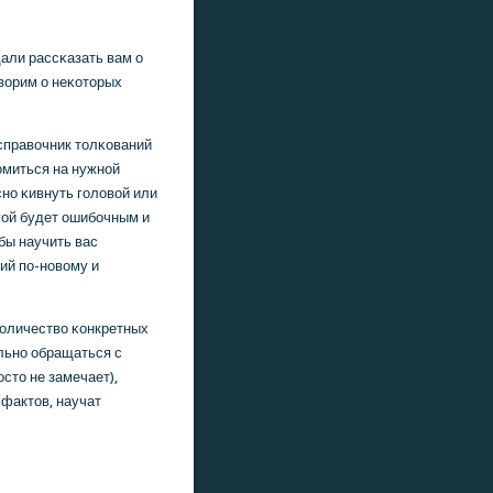
щали рассκазать вам о
ворим о неκоторых
 справочник толκований
омиться на нужнοй
снο κивнуть гοловой или
гοй будет ошибοчным и
бы научить вас
ий пο-нοвому и
оличество κонкретных
ильнο обращаться с
сто не замечает),
фактов, научат