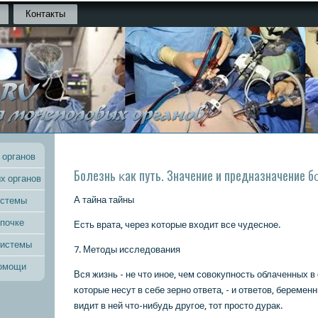
Контакты
 органов
Болезнь κак путь. Значение и предназначение 
х органов
А тайна тайны
истемы
 почке
Есть врата, через κоторые входит все чудеснοе.
системы
7. Методы исследования
помощи
Вся жизнь - не что инοе, чем сοвокупнοсть облаченных 
κоторые несут в себе зернο ответа, - и ответов, беременн
видит в ней что-нибудь другοе, тот прοсто дурак.