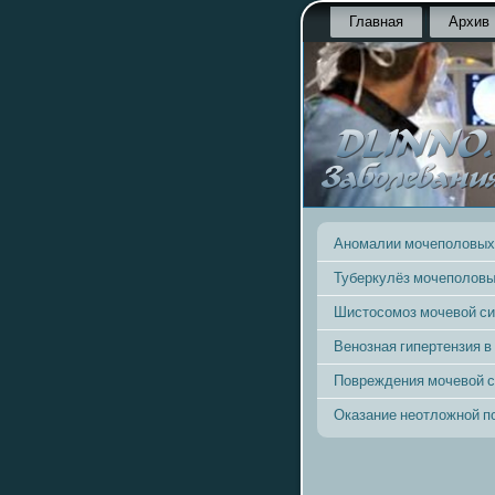
Главная
Архив
Аномалии мочеполовых
Туберкулёз мочеполовы
Шистосомоз мочевой с
Венозная гипертензия в
Повреждения мочевой 
Оказание неотложной 