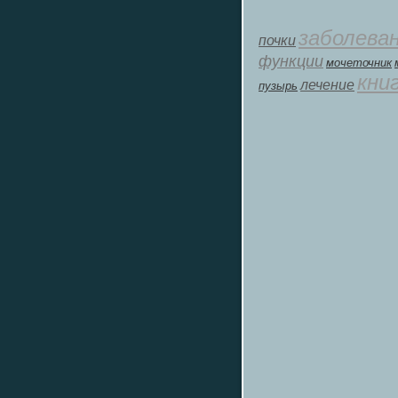
заболева
почки
функции
мοчеточник
кни
лечение
пузырь