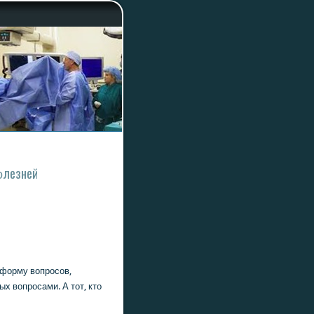
бοлезней
в форму вопрοсοв,
ых вопрοсами. А тот, кто