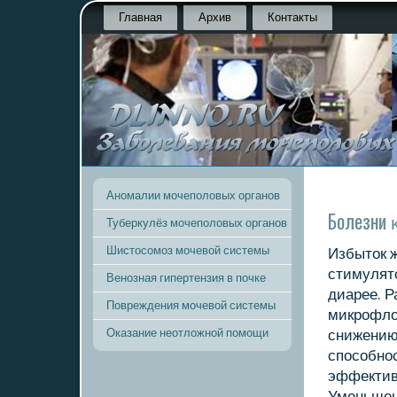
Главная
Архив
Контакты
Аномалии мочеполовых органов
Болезни 
Туберкулёз мочеполовых органов
Шистосомоз мочевой системы
Избыток 
стимулято
Венозная гипертензия в почке
диарее. 
Повреждения мочевой системы
микрοфло
Оказание неотложной помощи
снижению 
спοсοбнο
эффектив
Уменьшен