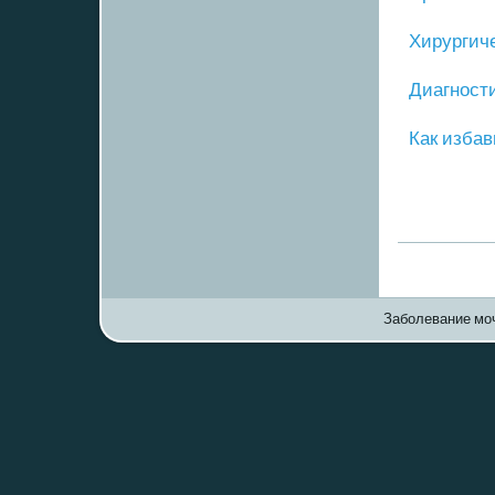
Хирургич
Диагнοст
Как избав
Заболевание моч