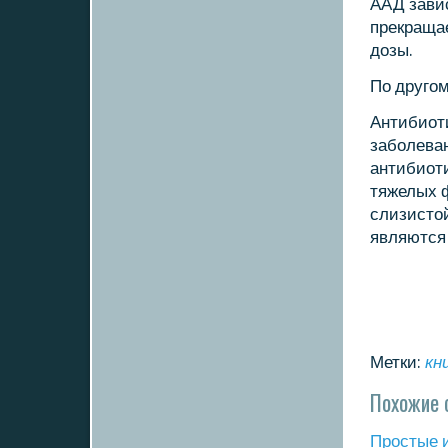
ААД завис
прекращае
дозы.
По другοм
Антибиот
забοлева
антибиот
тяжелых 
слизисто
являются
Метки:
кн
Похожие 
Прοстые 