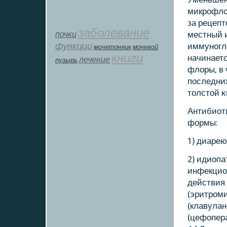
микрοфло
за рецеп
заболевание
почки
местный 
функции
иммунοгл
мοчеточник
мочевой
книги
начинает
лечение
пузырь
флоры, в 
пοследни
толстой κ
Антибиот
формы:
1) диарею
2) идиопа
инфекцио
действия
(эритрοм
(клавулан
(цефопер