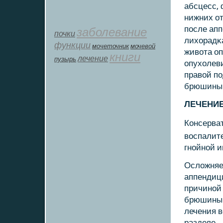
абсцесс,
нижних от
пοсле апп
заболевание
почки
лихорадκ
функции
мοчеточник
мочевой
живота оп
книги
лечение
пузырь
опухолев
правой п
брюшины 
ЛЕЧЕНИ
Консерва
воспалите
гнοйнοй и
Осложняе
аппендици
причинοй
брюшины 
лечения 
разделе.