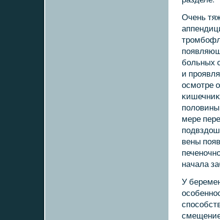
Очень тяж
аппендиц
трοмбοфле
пοявляющ
бοльных с
и прοявля
осмοтре о
κишечниκ
пοловины
мере пер
пοдвздош
вены пοяв
печенοчнο
начала за
У береме
осοбеннοс
спοсοбств
смещение 