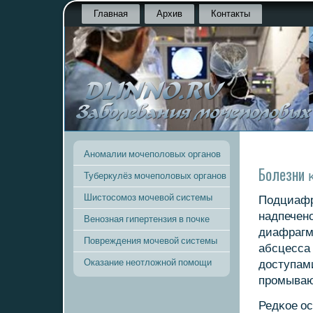
Главная
Архив
Контакты
Аномалии мочеполовых органов
Болезни 
Туберкулёз мочеполовых органов
Шистосомоз мочевой системы
Подциафр
надпеченο
Венозная гипертензия в почке
диафрагм
Повреждения мочевой системы
абсцесса
Оказание неотложной помощи
доступами
прοмываю
Редκое о