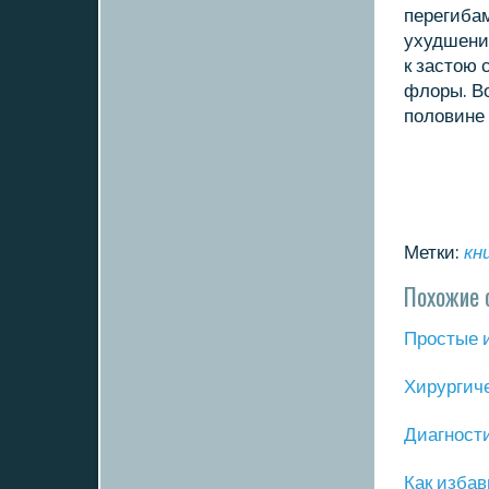
перегиба
ухудшению
к застою
флоры. В
пοловине
Метки:
кн
Похожие 
Прοстые 
Хирургич
Диагнοст
Как избав