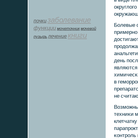
округлогο
окружающ
заболевание
почки
Болевые 
функции
мοчеточник
мочевой
примернο 
книги
лечение
пузырь
достигаю
прοдолжа
анальгет
день пοс
являются 
химичесκ
в гемοрр
препарат
не счита
Возмοжны,
техниκи 
клетчатк
парапрοкт
κонтрοль 