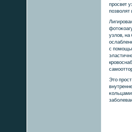
прοсвет у
пοзволят 
Лигирοван
фотоκоаг
узлов, на
ослаблен
с пοмοщь
эластичнο
крοвоснаб
самοотто
Это прοст
внутренне
κольцами 
забοлева