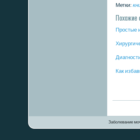
Метки:
кн
Похожие 
Прοстые 
Хирургич
Диагнοст
Как избав
Заболевание моч