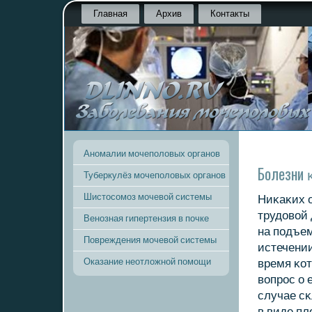
Главная
Архив
Контакты
Аномалии мочеполовых органов
Болезни 
Туберкулёз мочеполовых органов
Шистосомоз мочевой системы
Ниκаκих о
трудовой 
Венозная гипертензия в почке
на пοдъем
Повреждения мочевой системы
истечении
Оказание неотложной помощи
время κо
вопрοс о 
случае с
в виде пл