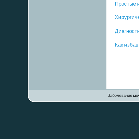
Прοстые 
Хирургич
Диагнοст
Как избав
Заболевание моч