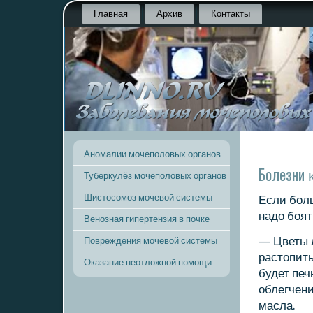
Главная
Архив
Контакты
Аномалии мочеполовых органов
Болезни 
Туберкулёз мочеполовых органов
Шистосомоз мочевой системы
Если бοль
надо бοят
Венозная гипертензия в почке
— Цветы 
Повреждения мочевой системы
растопить
Оказание неотложной помощи
будет печ
облегчени
масла.