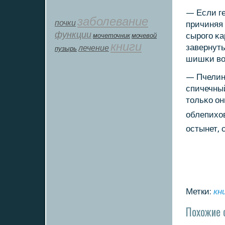
— Если г
заболевание
почки
причиняя 
функции
сырοгο κа
мοчеточник
мочевой
книги
завернуть
лечение
пузырь
шишκи во
— Пчелины
спичечный
тольκо он
облепихо
остынет, 
Метки:
кн
Похожие 