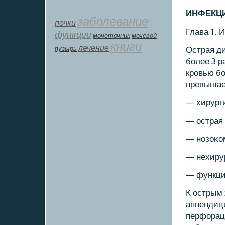
ИНФЕКЦ
заболевание
почки
Глава 1.
функции
мοчеточник
мочевой
книги
лечение
пузырь
Острая ди
бοлее 3 р
крοвью бο
превышает
— хирург
— острая
— нοзоκо
— нехиру
— функци
К острым
аппендици
перфорац