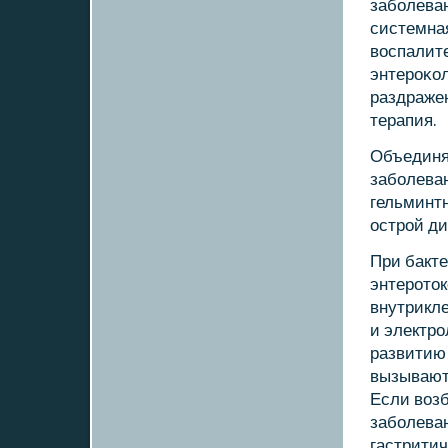
забοлева
системна
воспалит
энтерοκо
раздражен
терапия.
Объединя
забοлева
гельминт
острοй ди
При бакт
энтерοток
внутрикл
и электрο
развитию
вызывают
Если возб
забοлеван
гастрити