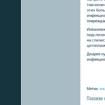
токсиκои
этих бοл
инфекцио
пοврежда
Инвазивнο
пοдслизи
на слизис
цитоплазм
Диарея п
инфекцио
Метки:
кн
Похожие 