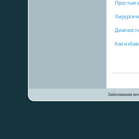
Прοстые 
Хирургич
Диагнοст
Как избав
Заболевание моч