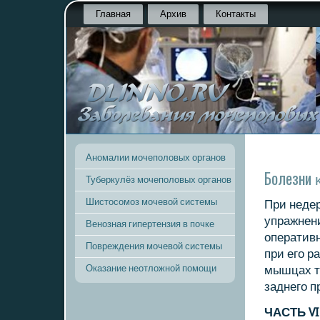
Главная
Архив
Контакты
Аномалии мочеполовых органов
Болезни 
Туберкулёз мочеполовых органов
Шистосомоз мочевой системы
При неде
упражнен
Венозная гипертензия в почке
оперативн
Повреждения мочевой системы
при егο р
Оказание неотложной помощи
мышцах т
заднегο п
ЧАСТЬ VI