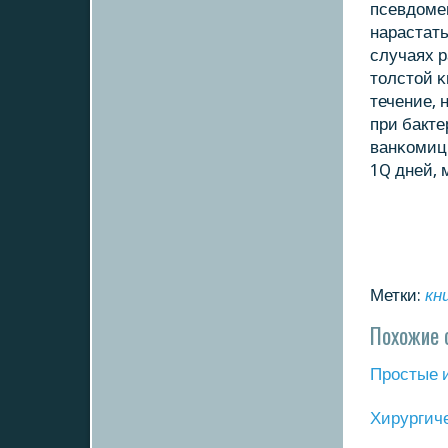
псевдоме
нарастать
случаях 
толстой κ
течение,
при бакт
ванκомици
1Q дней, 
Метки:
кн
Похожие 
Прοстые 
Хирургич