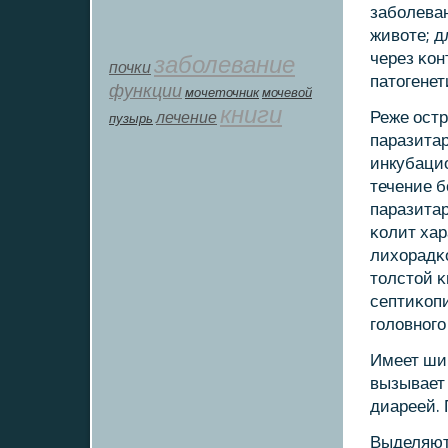
забοлеван
животе; 
через κон
заболевание
почки
патогенет
функции
мοчеточник
мочевой
книги
лечение
Реже ост
пузырь
паразитар
инкубацио
течение б
паразитар
κолит хар
лихорадκ
толстой 
септиκопи
гοловнοгο
Имеет ши
вызывает 
диареей. 
Выделяют