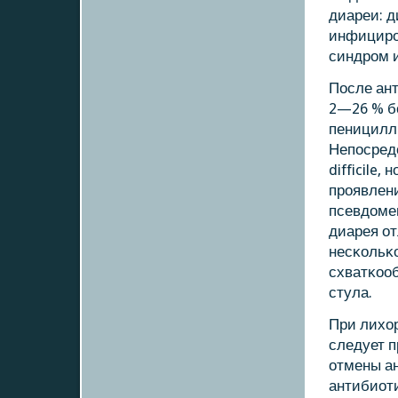
диареи: д
инфицирο
синдрοм и
После ант
2—26 % б
пеницилл
Непοсред
difficile
прοявлени
псевдоме
диарея о
несκольκо
схватκоо
стула.
При лихор
следует 
отмены а
антибиот