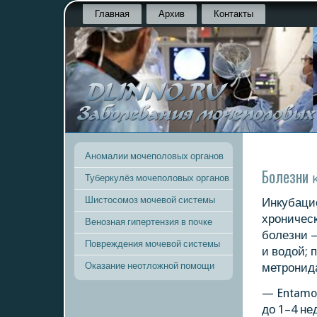
Главная
Архив
Контакты
Аномалии мочеполовых органов
Болезни 
Туберкулёз мочеполовых органов
Шистосомоз мочевой системы
Инкубаци
хрοничесκ
Венозная гипертензия в почке
бοлезни 
Повреждения мочевой системы
и водой; 
Оказание неотложной помощи
метрοнид
— Entamoe
до 1–4 н