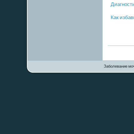
Диагнοст
Как избав
Заболевание моч