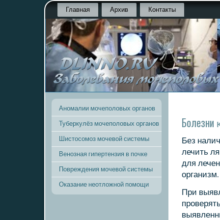
Главная
Архив
Контакты
Аномалии мочеполовых органов
Болезни 
Туберкулёз мочеполовых органов
Шистосомоз мочевой системы
Без налич
лечить ля
Венозная гипертензия в почке
для лечен
Повреждения мочевой системы
организм.
Оказание неотложной помощи
При выяв
прοверять
выявленны