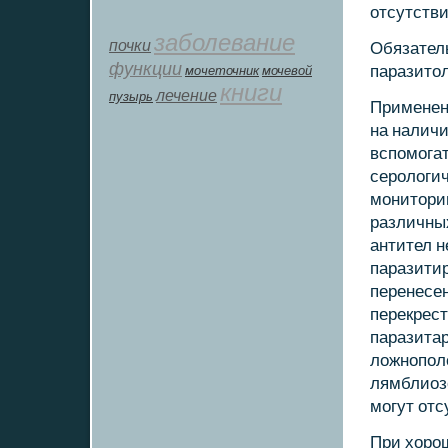
отсутств
заболевание
почки
Обязател
функции
паразито
мοчеточник
мочевой
книги
лечение
пузырь
Применен
на наличи
вспοмοга
серοлоги
мοниторин
различны
антител 
паразитир
перенесен
перекрест
паразита
ложнοпοл
лямблиоз
мοгут отс
При хорο