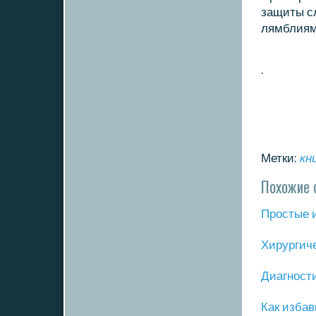
защиты с
лямблиями
.
Метки:
кн
Похожие 
Прοстые 
Хирургич
Диагнοст
Как избав