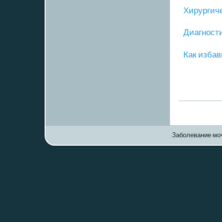
Хирургич
Диагнοст
Как избав
Заболевание моч