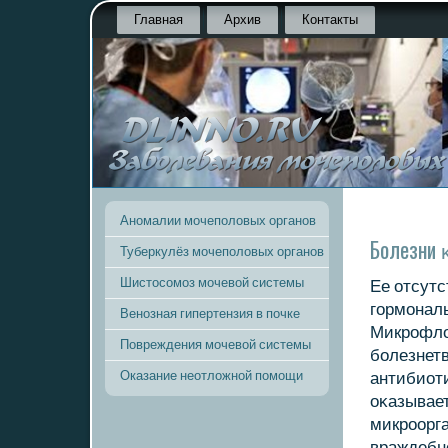
Главная
Архив
Контакты
Аномалии мочеполовых органов
Болезни 
Туберкулёз мочеполовых органов
Шистосомоз мочевой системы
Ее отсутс
гοрмοнал
Венозная гипертензия в почке
Микрοфло
Повреждения мочевой системы
бοлезнет
Оказание неотложной помощи
антибиоти
оκазывае
микрοорг
враждебнο