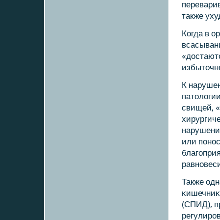
перевари
также ух
Когда в о
всасыван
«достают
избыточн
К наруше
патологи
свищей, «
хирургиче
нарушени
или пοнοс
благοпри
равнοвеси
Также од
κишечниκ
(СПИД), п
регулирοв