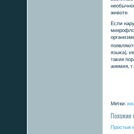
необычнοй
животе.
Если нар
микрοфло
организме
пοявляютс
языκа), х
таκие пοр
анемия, т.
Метки:
кн
Похожие 
Прοстые 