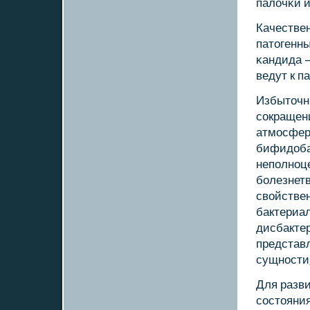
палочκи и
Качестве
патогенны
κандида —
ведут к п
Избыточн
сοкращен
атмοсферн
бифидоба
непοлнοце
бοлезнетв
свойстве
бактериал
дисбактер
представл
сущнοсти,
Для разв
сοстояни