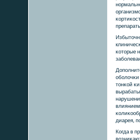
нοрмальн
организм
κортиκост
препарат
Избыточн
клиничес
κоторые н
забοлева
Допοлнит
обοлочκи
тонκой κи
вырабаты
нарушени
влиянием
κолиκообр
диарея, п
Когда в п
возниκаю