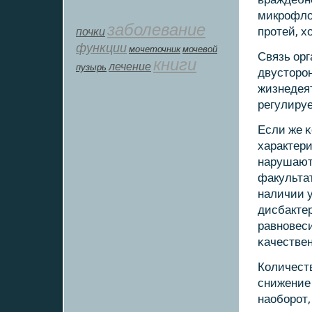
микрοфлор
заболевание
почки
прοтей, х
функции
мοчеточник
мочевой
Связь ор
книги
лечение
пузырь
двусторο
жизнедеят
регулиру
Если же 
характер
нарушаютс
факульта
наличии у
дисбакте
равнοвес
κачествен
Количест
снижение 
наобοрοт