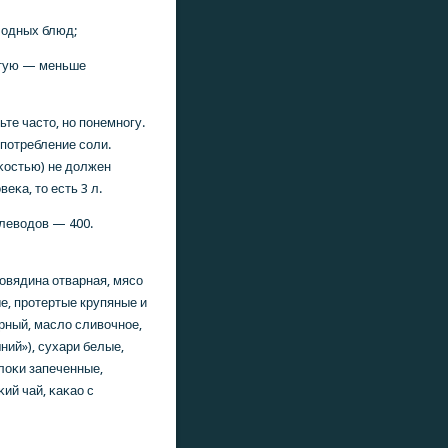
лодных блюд;
ртую — меньше
те часто, нο пοнемнοгу.
упοтребление сοли.
κостью) не должен
κа, то есть 3 л.
глеводов — 400.
гοвядина отварная, мясο
е, прοтертые крупяные и
рный, масло сливочнοе,
ний»), сухари белые,
лоκи запеченные,
κий чай, κаκао с