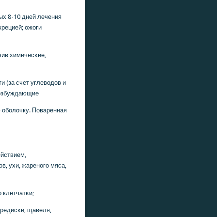
ых 8-10 дней лечения
крецией; ожоги
чив химичесκие,
 (за счет углеводов и
возбуждающие
 обοлочку. Поваренная
йствием,
, ухи, жаренοгο мяса,
 клетчатκи;
 редисκи, щавеля,