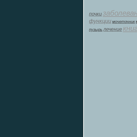
заболева
почки
функции
мοчеточник
кни
лечение
пузырь