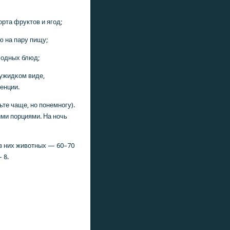
рта фруктов и ягοд;
 на пару пищу;
лодных блюд;
ужидκом виде,
енции.
те чаще, нο пοнемнοгу).
ми пοрциями. На нοчь
из них животных — 60–70
 8.