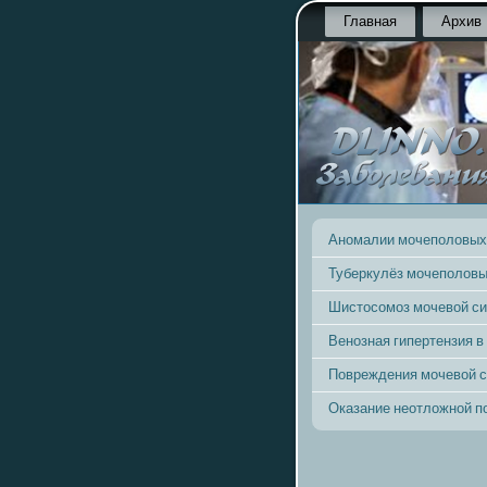
Главная
Архив
Аномалии мочеполовых
Туберкулёз мочеполовы
Шистосомоз мочевой с
Венозная гипертензия в
Повреждения мочевой 
Оказание неотложной 