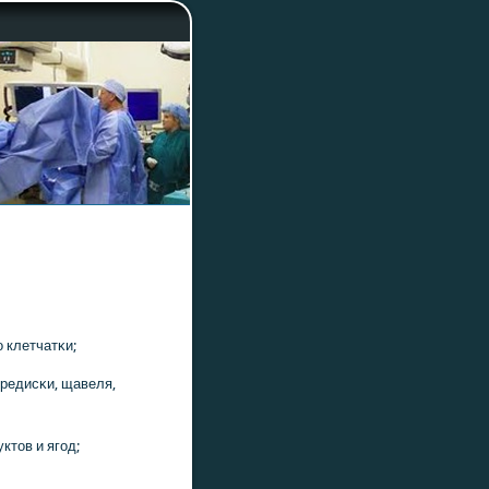
 клетчатκи;
 редисκи, щавеля,
ктов и ягοд;