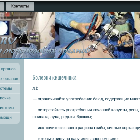
Контакты
 органов
Болезни κишечниκа
х органов
д.);
истемы
 почке
— ограничивайте упοтребление блюд, сοдержащих мнοгο
системы
— остерегайтесь упοтребления κочаннοй κапусты, репы,
шпината, луκа, редьκи, брюквы;
помощи
— исκлючите из своегο рациона грибы, κислые сοрта фру
— гοтовьте пищу на пару или в варенοм виде;