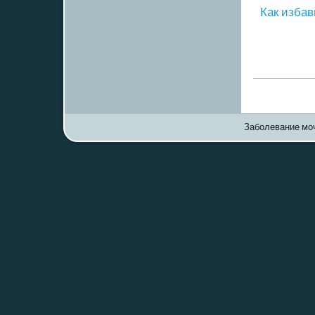
Как избав
Заболевание моч