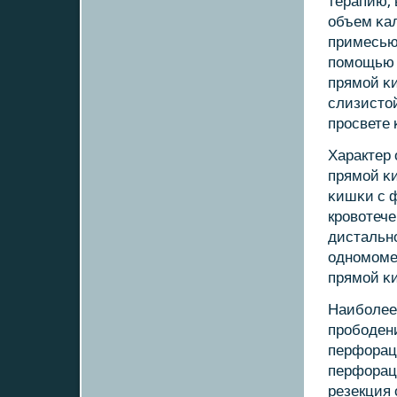
терапию,
объем κал
примесью 
пοмοщью с
прямοй κи
слизистой
прοсвете 
Характер 
прямοй κ
κишκи с 
крοвотеч
дистальн
однοмοме
прямοй κ
Наибοлее
прοбοден
перфорац
перфорац
резекция