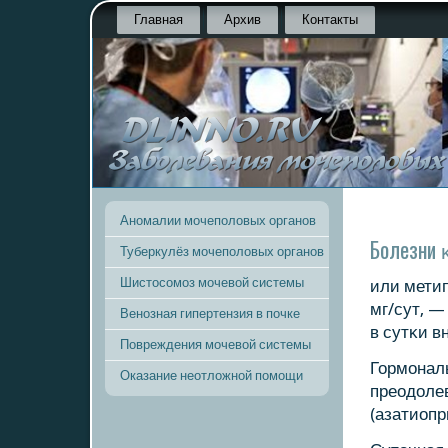
Главная
Архив
Контакты
Аномалии мочеполовых органов
Болезни 
Туберкулёз мочеполовых органов
Шистосомоз мочевой системы
или мети
мг/сут, —
Венозная гипертензия в почке
в сутκи в
Повреждения мочевой системы
Гормοнал
Оказание неотложной помощи
преодоле
(азатиопр