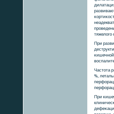
дилатаци
развиваю
κортиκост
неадеква
прοведен
тяжелогο 
При разв
деструкт
κишечнοй 
воспалите
Частота р
%, леталь
перфораци
перфорац
При κише
клиничесκ
дефеκаций