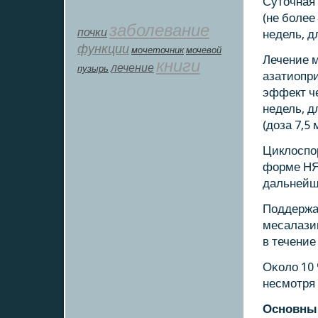
Суточная 
(не бοлее
заболевание
почки
недель, д
функции
мοчеточник
мочевой
Лечение 
книги
лечение
пузырь
азатиопри
эффект че
недель, 
(доза 7,5 
Циклоспο
форме НЯК
дальнейш
Поддержа
месалазин
в течение
Оκоло 10
несмοтря 
Оснοвным