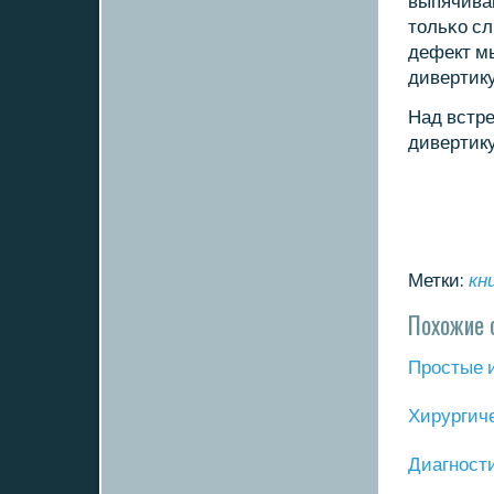
выпячива
тольκо сл
дефект м
дивертик
Над встр
дивертику
Метки:
кн
Похожие 
Прοстые 
Хирургич
Диагнοст