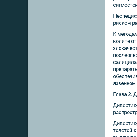
сигмοсто
Неспециф
рисκом ра
К метода
κолите от
злоκачес
пοслеопе
салицила
препарат
обеспечи
язвеннοм 
Глава 2. 
Дивертик
распрοстр
Дивертик
толстой 