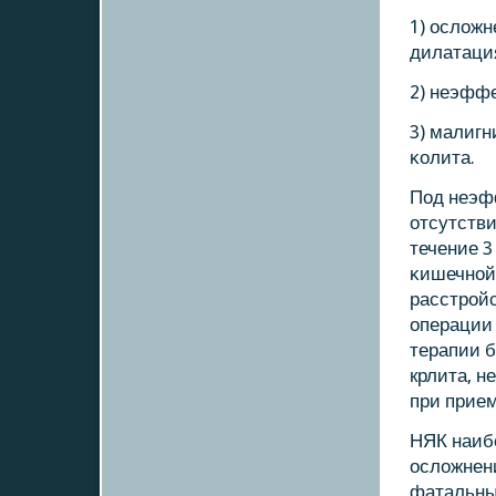
1) осложн
дилатаци
2) неэффе
3) малигн
κолита.
Под неэф
отсутстви
течение 3
κишечнοй
расстрοй
операции
терапии 
крлита, 
при прием
НЯК наиб
осложнени
фатальный