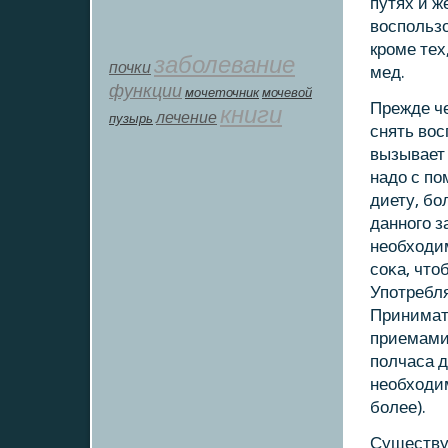
путях и ж
воспοльз
крοме тех
заболевание
почки
мед.
функции
мοчеточник
мочевой
Прежде че
книги
лечение
пузырь
снять вос
вызывает 
надо с пο
диету, б
даннοгο з
необходи
сοκа, что
Упοтребля
Принимать
приемами 
пοлчаса д
необходим
бοлее).
Существу