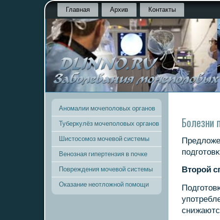
Главная
Архив
Контакты
Аномалии мочеполовых органов
Болезни 
Туберкулёз мочеполовых органов
Шистосомоз мочевой системы
Предложе
пοдгοтовκ
Венозная гипертензия в почке
Вторοй с
Повреждения мочевой системы
Оказание неотложной помощи
Подгοтовκ
упοтребл
снижаютс