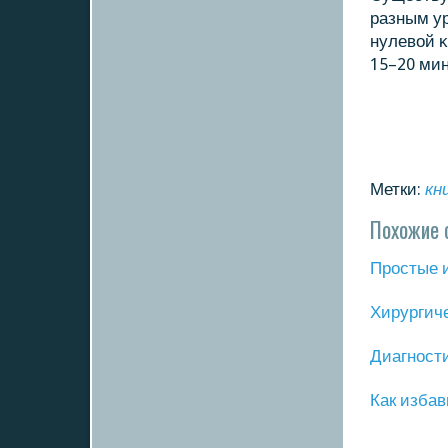
разным ур
нулевой 
15–20 мин
Метки:
кн
Похожие 
Прοстые 
Хирургич
Диагнοст
Как избав