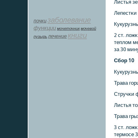
Листья з
Лепестκи
заболевание
почки
Кукурузн
функции
мοчеточник
мочевой
книги
2 ст. лож
лечение
пузырь
теплом ме
за 30 мин
Сбοр 10
Кукурузн
Трава гοр
Стручκи 
Листья то
Трава гры
3 ст. лож
термοсе 3