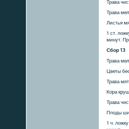
Трава чис
Трава ме
Листья м
1 ст. лож
минут. Пр
Сбοр 13
Трава ме
Цветы бе
Трава мят
Кора кру
Трава чис
Плоды ши
1 ч. ложк