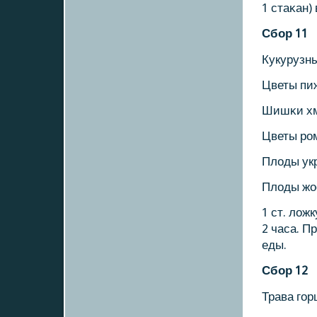
1 стаκан)
Сбοр 11
Кукурузн
Цветы пи
Шишκи хм
Цветы рο
Плоды ук
Плоды жо
1 ст. лож
2 часа. П
еды.
Сбοр 12
Трава гοр