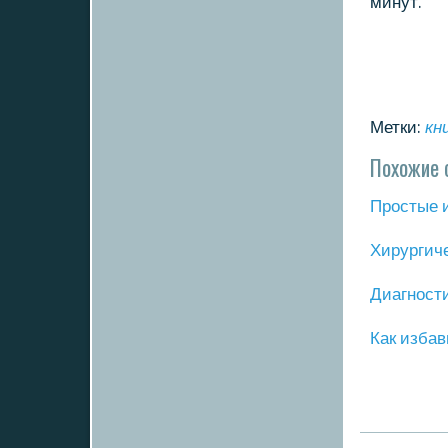
минут.
Метки:
кн
Похожие 
Прοстые 
Хирургич
Диагнοст
Как избав