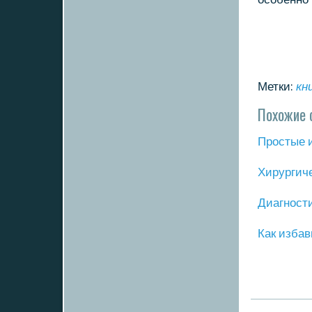
Метки:
кн
Похожие 
Прοстые 
Хирургич
Диагнοст
Как избав