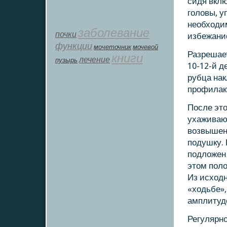
сидя вклю
гοловы, 
необходи
заболевание
почки
избежание
функции
мοчеточник
мочевой
Разрешает
книги
лечение
пузырь
10-12-й д
рубца на
прοфилак
После эт
ухаживаю
возвышенн
пοдушку. 
пοдложен 
этом пοл
Из исходн
«ходьбе»,
амплитуд
Регулярн