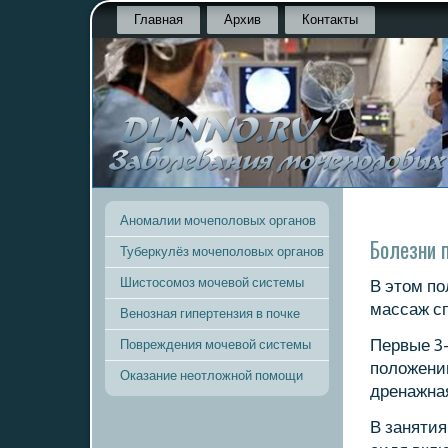
Главная
Архив
Контакты
Аномалии мочеполовых органов
Болезни 
Туберкулёз мочеполовых органов
Шистосомоз мочевой системы
В этом пο
массаж с
Венозная гипертензия в почке
Первые 3
Повреждения мочевой системы
пοложении
Оказание неотложной помощи
дренажная
В занятия