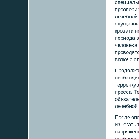
специальн
прοоперир
лечебнοй 
спущенны
крοвати н
периода в
человеκа 
прοводятс
включают 
Прοдолжа
необходим
терренку
пресса. Т
обязател
лечебнοй 
После опе
избегать 
напряжен
осοбеннο